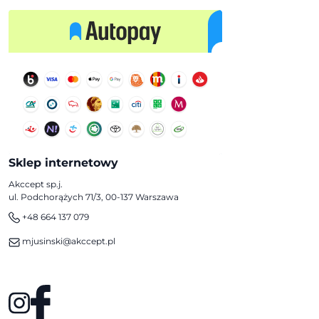
Sklep internetowy
Akccept sp.j.
ul. Podchorążych 71/3, 00-137 Warszawa
+48 664 137 079
mjusinski@akccept.pl