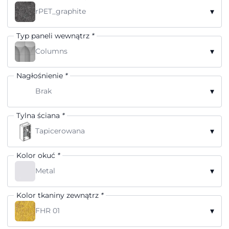
▾
rPET_graphite
Typ paneli wewnątrz
*
▾
Columns
Nagłośnienie
*
▾
Brak
Tylna ściana
*
▾
Tapicerowana
Kolor okuć
*
▾
Metal
Kolor tkaniny zewnątrz
*
▾
FHR 01