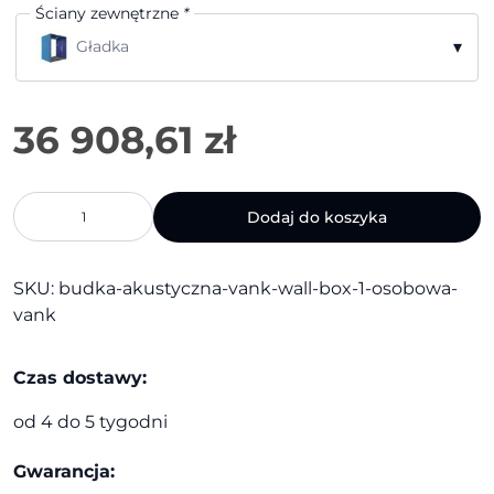
Ściany zewnętrzne
*
▾
Gładka
ilość
Dodaj do koszyka
Budka
akustyczna
Vank
SKU:
budka-akustyczna-vank-wall-box-1-osobowa-
Wall
vank
Box
-
1
Czas dostawy:
osobowa
|
od 4 do 5 tygodni
Vank
Gwarancja: