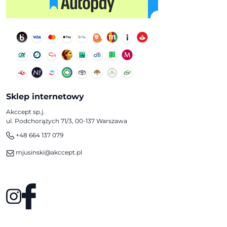
Sklep internetowy
Akccept sp.j.
ul. Podchorążych 71/3, 00-137 Warszawa
+48 664 137 079
mjusinski@akccept.pl