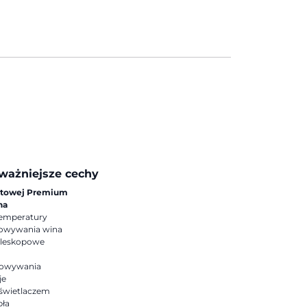
ważniejsze cechy
atowej Premium
na
 temperatury
howywania wina
eleskopowe
howywania
je
yświetlaczem
pła