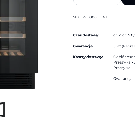
WU886G1ENB1
|
Asko
SKU:
WU886G1ENB1
Czas dostawy:
od 4 do 5 t
Gwarancja:
5 lat (Pedrali
Koszty dostawy:
Odbiór osobi
Przesyłka ku
Przesyłka ku
Gwarancja n