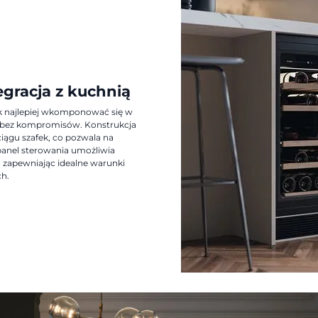
egracja z kuchnią
ak najlepiej wkomponować się w
ć bez kompromisów. Konstrukcja
ągu szafek, co pozwala na
y panel sterowania umożliwia
 zapewniając idealne warunki
ch.