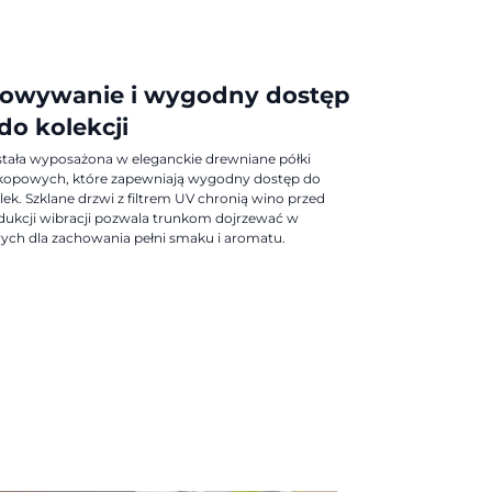
howywanie i wygodny dostęp
do kolekcji
ostała wyposażona w eleganckie drewniane półki
kopowych, które zapewniają wygodny dostęp do
elek. Szklane drzwi z filtrem UV chronią wino przed
dukcji wibracji pozwala trunkom dojrzewać w
ch dla zachowania pełni smaku i aromatu.