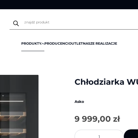
Wyszukiwarka
produktów
PRODUKTY
PRODUCENCI
OUTLET
NASZE REALIZACJE
1 | Asko
Chłodziarka W
Asko
9 999,00
zł
ilość
Chłodziarka