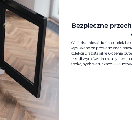
Bezpieczne przec
Winiarka mieści do 44 butelek i z
wysuwane na prowadnicach teles
kolekcji oraz stabilne ułożenie but
szkodliwym światłem, a system re
spokojnych warunkach — kluczowy