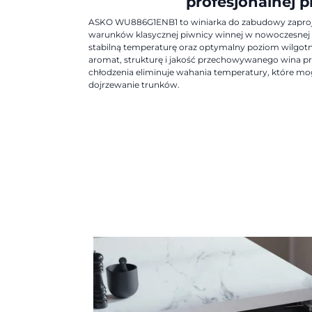
profesjonalnej 
ASKO WU886G1ENB1 to winiarka do zabudowy zaproj
warunków klasycznej piwnicy winnej w nowoczesnej 
stabilną temperaturę oraz optymalny poziom wilgot
aromat, strukturę i jakość przechowywanego wina prz
chłodzenia eliminuje wahania temperatury, które m
dojrzewanie trunków.