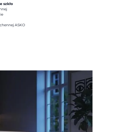
e szkło
nnej
ie
uchennej ASKO