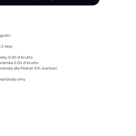
ygodni
 2 lata)
sty 0.00 zł brutto
rierska 0.00 zł brutto
rierska dla Pedrali 10% wartości
ajniższej ceny