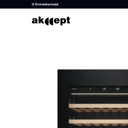
O firmie
Kontakt
Strona główna
/
Bez kategorii
/
Chłodziarka WU886G1ENB