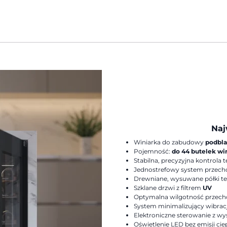
Naj
Winiarka do zabudowy
podbl
Pojemność:
do 44 butelek wi
Stabilna, precyzyjna kontrola
Jednostrefowy system przec
Drewniane, wysuwane półki t
Szklane drzwi z filtrem
UV
Optymalna wilgotność przec
System minimalizujący wibrac
Elektroniczne sterowanie z w
Oświetlenie LED bez emisji cie