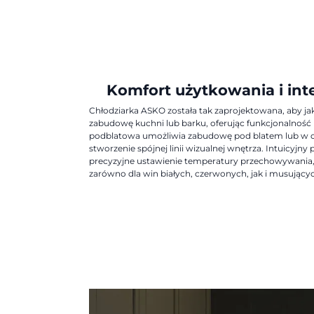
Komfort użytkowania i int
Chłodziarka ASKO została tak zaprojektowana, aby j
zabudowę kuchni lub barku, oferując funkcjonalnoś
podblatowa umożliwia zabudowę pod blatem lub w ci
stworzenie spójnej linii wizualnej wnętrza. Intuicyjn
precyzyjne ustawienie temperatury przechowywania,
zarówno dla win białych, czerwonych, jak i musujący