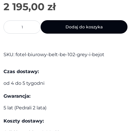
2 195,00
zł
ilość
Dodaj do koszyka
Fotel
biurowy
Belt
BE
102
SKU:
fotel-biurowy-belt-be-102-grey-i-bejot
grey
I
Czas dostawy:
Bejot
od 4 do 5 tygodni
Gwarancja:
5 lat (Pedrali 2 lata)
Koszty dostawy: