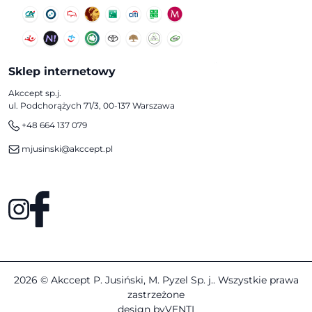
Sklep internetowy
Akccept sp.j.
ul. Podchorążych 71/3, 00-137 Warszawa
+48 664 137 079
mjusinski@akccept.pl
2026 © Akccept P. Jusiński, M. Pyzel Sp. j.. Wszystkie prawa
zastrzeżone
design by
VENTI