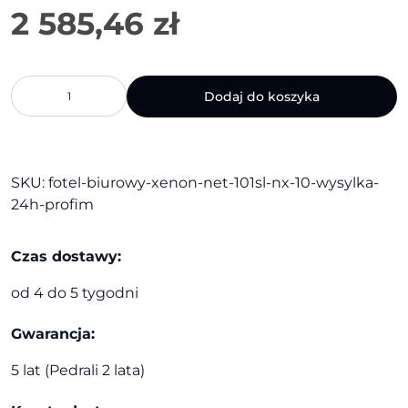
ilość
Dodaj do koszyka
Fotel
biurowy
Xenon
Net
101SL
SKU:
fotel-biurowy-xenon-net-101sl-nx-10-wysylka-
NX-
24h-profim
10
-
WYSYŁKA
Czas dostawy:
24h
od 4 do 5 tygodni
|
Profim
Gwarancja:
5 lat (Pedrali 2 lata)