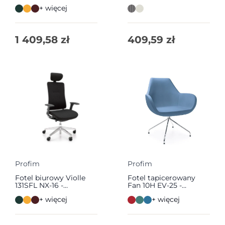
Profim
+ więcej
1 409,58
zł
409,59
zł
Profim
Profim
Fotel biurowy Violle
Fotel tapicerowany
131SFL NX-16 -
Fan 10H EV-25 -
WYSYŁKA 24h | Profim
WYSYŁKA 24h | Profim
+ więcej
+ więcej