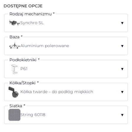
DOSTĘPNE OPCJE
Rodzaj mechanizmu
*
▾
Synchro SL
Baza
*
▾
Aluminium polerowane
Podłokietniki
*
▾
P61
Kółka/Stopki
*
▾
Kółka twarde – do podłóg miękkich
Siatka
*
▾
String 60118