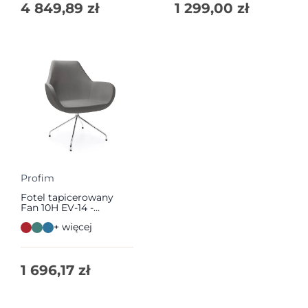
4 849,89
zł
1 299,00
zł
Profim
Fotel tapicerowany
Fan 10H EV-14 -
WYSYŁKA 24h | Profim
+ więcej
1 696,17
zł