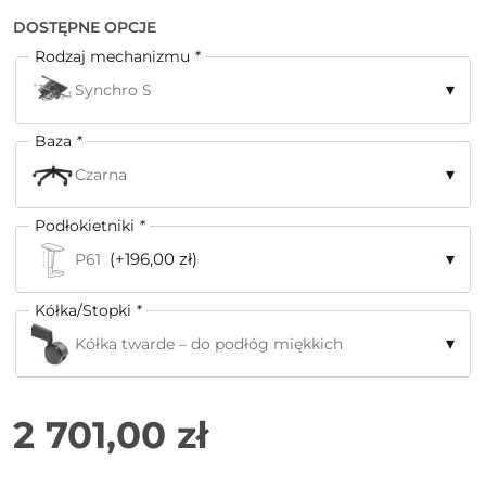
DOSTĘPNE OPCJE
Rodzaj mechanizmu
*
▾
Synchro S
Baza
*
▾
Czarna
Podłokietniki
*
(+196,00 zł)
▾
P61
Kółka/Stopki
*
▾
Kółka twarde – do podłóg miękkich