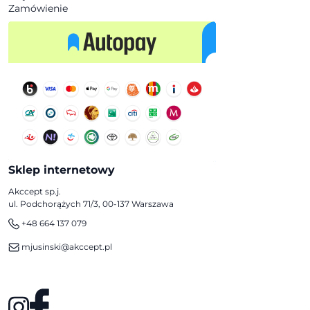
Zamówienie
Sklep internetowy
Akccept sp.j.
ul. Podchorążych 71/3, 00-137 Warszawa
+48 664 137 079
mjusinski@akccept.pl