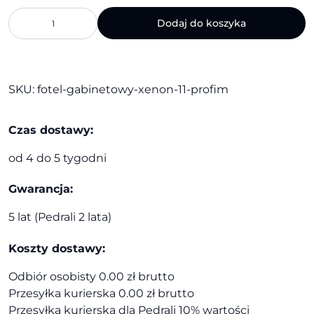
ilość
Dodaj do koszyka
Fotel
gabinetowy
Xenon
11
|
SKU:
fotel-gabinetowy-xenon-11-profim
Profim
Czas dostawy:
od 4 do 5 tygodni
Gwarancja:
5 lat (Pedrali 2 lata)
Koszty dostawy:
Odbiór osobisty 0.00 zł brutto
Przesyłka kurierska 0.00 zł brutto
Przesyłka kurierska dla Pedrali 10% wartości