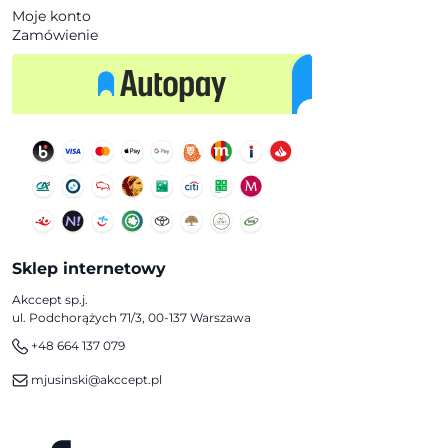
Moje konto
Zamówienie
Sklep internetowy
Akccept sp.j.
ul. Podchorążych 71/3, 00-137 Warszawa
+48 664 137 079
mjusinski@akccept.pl