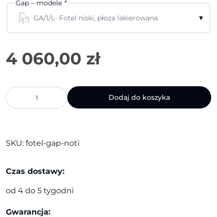
Gap – modele
*
▾
GA/1/L- Fotel niski, płoza lakierowana
ilość
Dodaj do koszyka
Fotel
Gap
|
Noti
SKU:
fotel-gap-noti
Czas dostawy:
od 4 do 5 tygodni
Gwarancja: