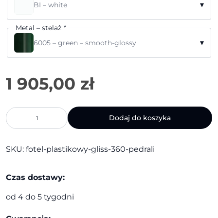
▾
BI – white
Metal – stelaż
*
▾
6005 – green – smooth-glossy
ilość
Dodaj do koszyka
Fotel
plastikowy
Gliss
SKU:
fotel-plastikowy-gliss-360-pedrali
360
|
Pedrali
Czas dostawy:
od 4 do 5 tygodni