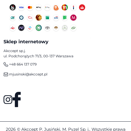
Sklep internetowy
Akccept sp.j.
ul. Podchorążych 71/3, 00-137 Warszawa
+48 664 137 079
mjusinski@akccept.pl
2026 © Akccept P. Jusiński, M. Pyzel Sp. j.. Wszystkie prawa