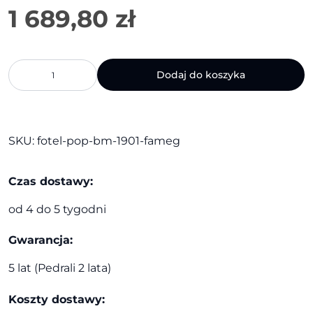
ilość
Dodaj do koszyka
Fotel
Pop
BM-
1901
|
SKU:
fotel-pop-bm-1901-fameg
Fameg
Czas dostawy:
od 4 do 5 tygodni
Gwarancja:
5 lat (Pedrali 2 lata)
Koszty dostawy: