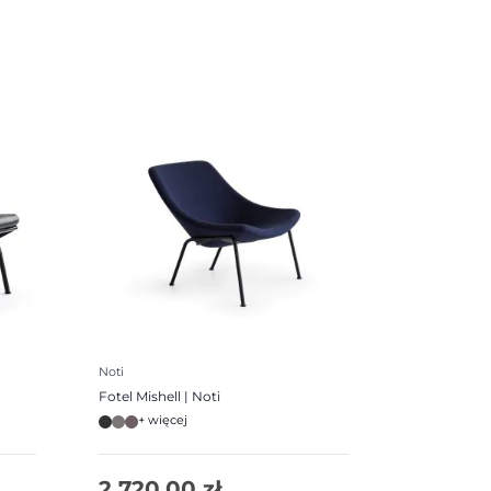
Noti
Fotel Mishell | Noti
+ więcej
2 720,00
zł