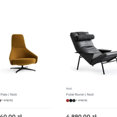
Noti
 Palo | Noti
Fotel Ronin | Noti
+ więcej
+ więcej
740,00
zł
4 880,00
zł