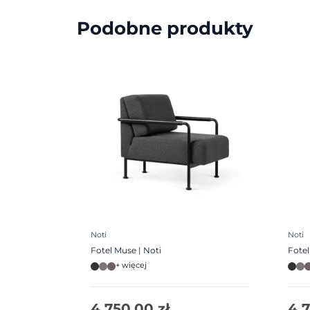
Podobne produkty
Noti
Noti
Fotel Muse | Noti
Fotel
+ więcej
4 750,00
zł
4 