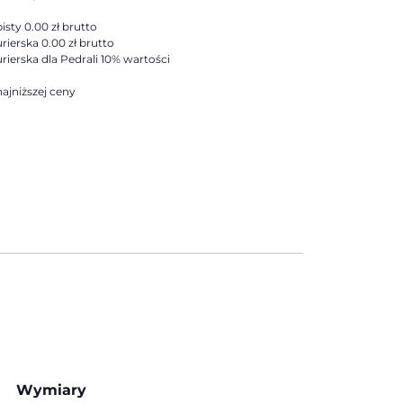
sty 0.00 zł brutto
rierska 0.00 zł brutto
rierska dla Pedrali 10% wartości
ajniższej ceny
Wymiary