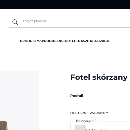
Wyszukiwarka
produktów
PRODUKTY
PRODUCENCI
OUTLET
NASZE REALIZACJE
erowane
/
Fotel skórzany Malmö 297 | Pedrali
Fotel skórzany
Pedrali
DOSTĘPNE WARIANTY
Kolorystyka 1