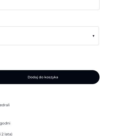
▾
Dodaj do koszyka
drali
ygodni
 2 lata)