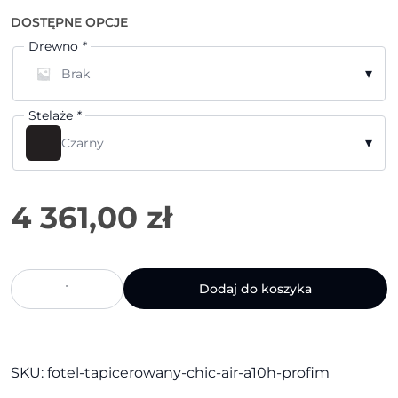
DOSTĘPNE OPCJE
Drewno
*
▾
Brak
Stelaże
*
▾
Czarny
ilość
Dodaj do koszyka
Fotel
tapicerowany
Chic
Air
A10H
SKU:
fotel-tapicerowany-chic-air-a10h-profim
|