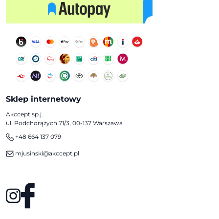
Sklep internetowy
Akccept sp.j.
ul. Podchorążych 71/3, 00-137 Warszawa
+48 664 137 079
mjusinski@akccept.pl