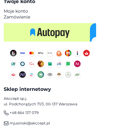
Twoje konto
Moje konto
Zamówienie
Sklep internetowy
Akccept sp.j.
ul. Podchorążych 71/3, 00-137 Warszawa
+48 664 137 079
mjusinski@akccept.pl