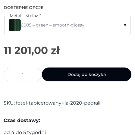
DOSTĘPNE OPCJE
Metal – stelaż
*
▾
6005 – green – smooth-glossy
ilość
Dodaj do koszyka
Fotel
tapicerowany
Ila
2020
|
SKU:
fotel-tapicerowany-ila-2020-pedrali
Pedrali
Czas dostawy:
od 4 do 5 tygodni