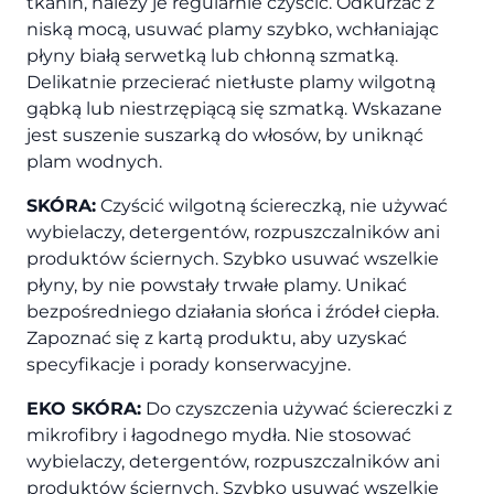
tkanin, należy je regularnie czyścić. Odkurzać z
niską mocą, usuwać plamy szybko, wchłaniając
płyny białą serwetką lub chłonną szmatką.
Delikatnie przecierać nietłuste plamy wilgotną
gąbką lub niestrzępiącą się szmatką. Wskazane
jest suszenie suszarką do włosów, by uniknąć
plam wodnych.
SKÓRA:
Czyścić wilgotną ściereczką, nie używać
wybielaczy, detergentów, rozpuszczalników ani
produktów ściernych. Szybko usuwać wszelkie
płyny, by nie powstały trwałe plamy. Unikać
bezpośredniego działania słońca i źródeł ciepła.
Zapoznać się z kartą produktu, aby uzyskać
specyfikacje i porady konserwacyjne.
EKO SKÓRA:
Do czyszczenia używać ściereczki z
mikrofibry i łagodnego mydła. Nie stosować
wybielaczy, detergentów, rozpuszczalników ani
produktów ściernych. Szybko usuwać wszelkie