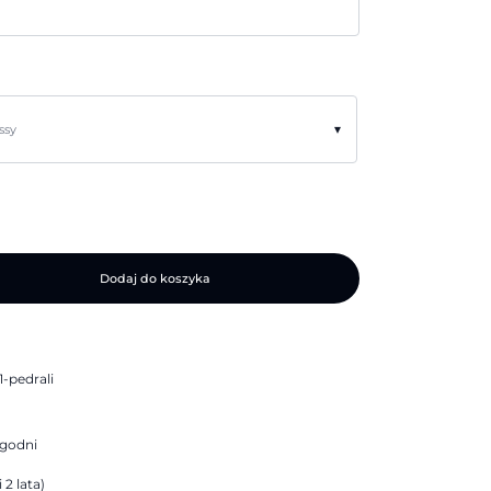
▾
ssy
Dodaj do koszyka
-pedrali
ygodni
 2 lata)