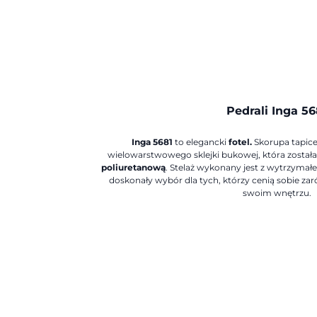
Pedrali Inga 56
Inga 5681
to elegancki
fotel.
Skorupa tapice
wielowarstwowego sklejki bukowej, która został
poliuretanową
. Stelaż wykonany jest z wytrzyma
doskonały wybór dla tych, którzy cenią sobie zar
swoim wnętrzu.