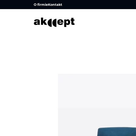
O firmie
Kontakt
Strona główna
/
Produkty
/
Sofy i fotele
/
Fotele tapic