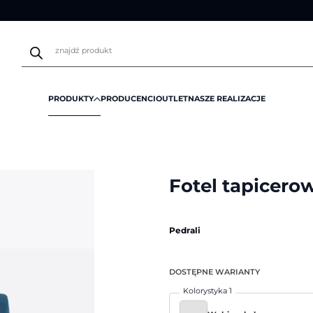
Wyszukiwarka
produktów
PRODUKTY
PRODUCENCI
OUTLET
NASZE REALIZACJE
erowane
/
Fotel tapicerowany Inga 5681 | Pedrali
Fotel tapicerow
Pedrali
DOSTĘPNE WARIANTY
Kolorystyka 1