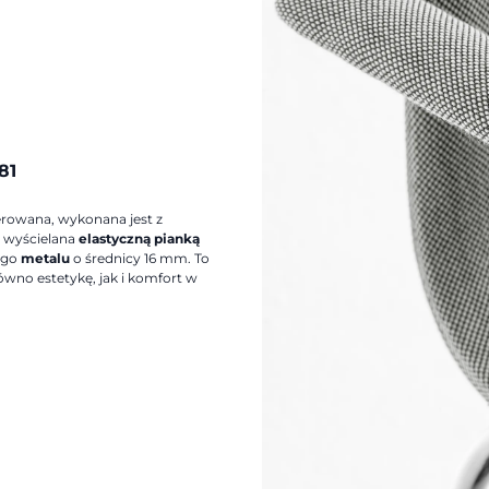
81
rowana, wykonana jest z
a wyścielana
elastyczną pianką
łego
metalu
o średnicy 16 mm. To
ówno estetykę, jak i komfort w