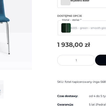
Wybierz kolor
DOSTĘPNE OPCJE
Metal – stelaż
*
6005 – green – smooth-glo
ilość
Fotel
tapicerowany
Inga
5681
|
Pedrali
SKU:
fotel-tapicerowany-inga-5681
Czas dostawy:
od 4 do 5 t
Gwarancja:
5 lat (Pedrali