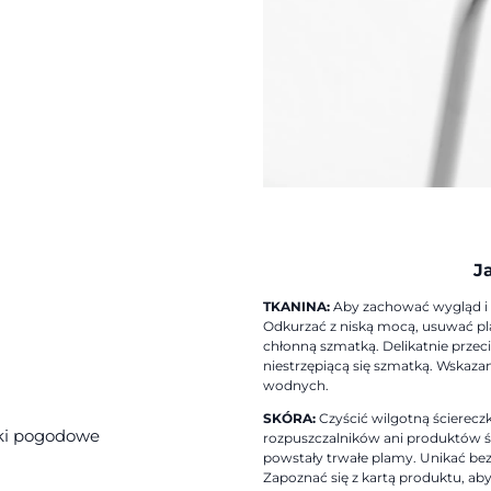
Ja
TKANINA:
Aby zachować wygląd i ż
Odkurzać z niską mocą, usuwać pla
chłonną szmatką. Delikatnie przec
niestrzępiącą się szmatką. Wskaza
wodnych.
SKÓRA:
Czyścić wilgotną ścierecz
nki pogodowe
rozpuszczalników ani produktów śc
powstały trwałe plamy. Unikać bezp
Zapoznać się z kartą produktu, ab