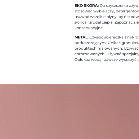
EKO SKÓRA:
Do czyszczenia używać
stosować wybielaczy, detergentów
usuwać wszelkie płyny, by nie pow
słońca i źródeł ciepła. Zapoznać si
konserwacyjne.
METAL:
Czyścić ściereczką z mikr
odtłuszczającym. Unikać granulow
produktach malowanych. Używać 
chromowanych. Używać specjalnyc
Opłukać wodą i zawsze wysuszyć p