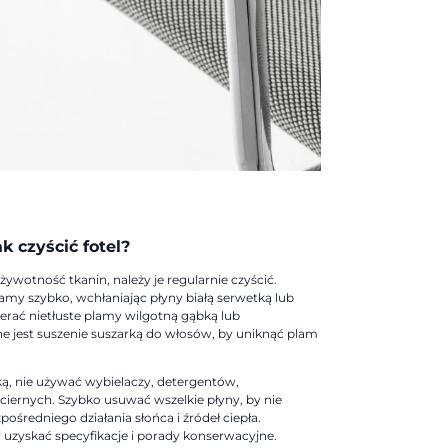
k czyścić fotel?
ywotność tkanin, należy je regularnie czyścić.
my szybko, wchłaniając płyny białą serwetką lub
ierać nietłuste plamy wilgotną gąbką lub
ne jest suszenie suszarką do włosów, by uniknąć plam
ką, nie używać wybielaczy, detergentów,
iernych. Szybko usuwać wszelkie płyny, by nie
ośredniego działania słońca i źródeł ciepła.
y uzyskać specyfikacje i porady konserwacyjne.