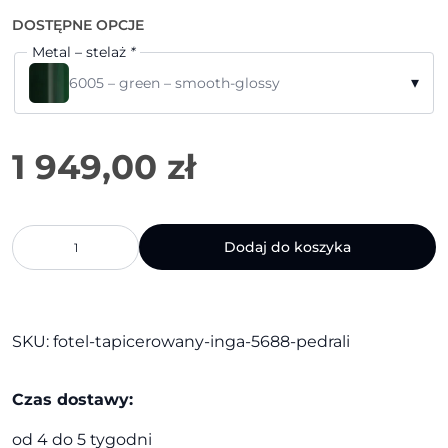
DOSTĘPNE OPCJE
Metal – stelaż
*
▾
6005 – green – smooth-glossy
ilość
Dodaj do koszyka
Fotel
tapicerowany
Inga
5688
|
SKU:
fotel-tapicerowany-inga-5688-pedrali
Pedrali
Czas dostawy:
od 4 do 5 tygodni