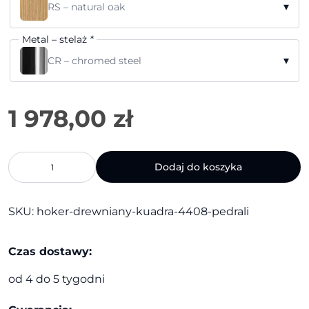
▾
RS – natural oak
Metal – stelaż
*
▾
CR – chromed steel
ilość
Dodaj do koszyka
Hoker
drewniany
Kuadra
SKU:
hoker-drewniany-kuadra-4408-pedrali
4408
|
Pedrali
Czas dostawy:
od 4 do 5 tygodni