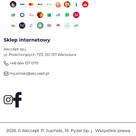
Sklep internetowy
Akccept sp.j.
ul. Podchorążych 71/3, 00-137 Warszawa
+48 664 137 079
mjusinski@akccept.pl
2026 © Akccept P. Jusiński, M. Pyzel Sp. j.. Wszystkie prawa