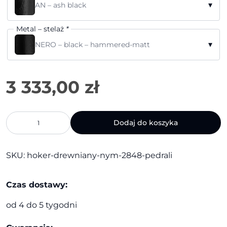
▾
AN – ash black
Metal – stelaż
*
▾
NERO – black – hammered-matt
ilość
Dodaj do koszyka
Hoker
drewniany
Nym
SKU:
hoker-drewniany-nym-2848-pedrali
2848
|
Pedrali
Czas dostawy:
od 4 do 5 tygodni