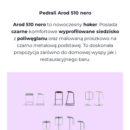
Pedrali Arod 510 nero
Arod
510
nero
to nowoczesny
hoker
.
Posiada
czarne
komfortowe
wyprofilowane siedzisko
z
poliwęglanu
oraz malowaną proszkowo na
czarno metalową podstawę.
To doskonała
propozycja zarówno do domowej wyspy jak i
restauracyjnego baru.