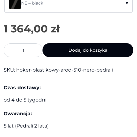
▾
NE – black
ilość
Dodaj do koszyka
Hoker
plastikowy
Arod
SKU:
hoker-plastikowy-arod-510-nero-pedrali
510
nero
|
Czas dostawy:
Pedrali
od 4 do 5 tygodni
Gwarancja:
5 lat (Pedrali 2 lata)