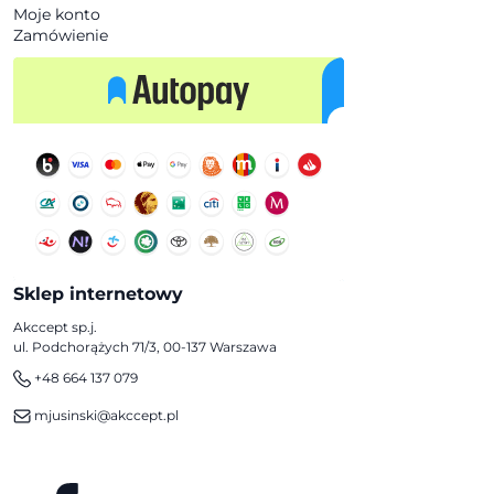
Moje konto
Zamówienie
Sklep internetowy
Akccept sp.j.
ul. Podchorążych 71/3, 00-137 Warszawa
+48 664 137 079
mjusinski@akccept.pl