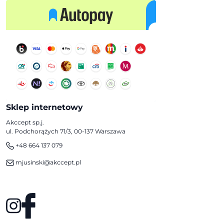
Sklep internetowy
Akccept sp.j.
ul. Podchorążych 71/3, 00-137 Warszawa
+48 664 137 079
mjusinski@akccept.pl