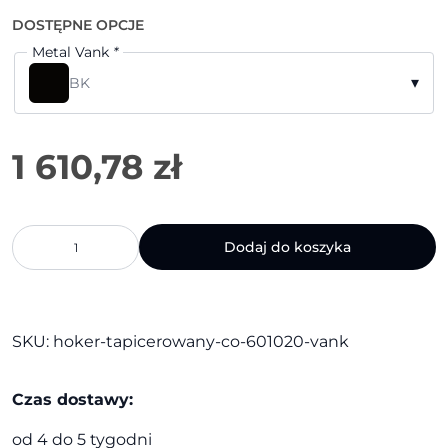
DOSTĘPNE OPCJE
Metal Vank
*
▾
BK
ilość
Dodaj do koszyka
Hoker
tapicerowany
CO
601020
|
SKU:
hoker-tapicerowany-co-601020-vank
Vank
Czas dostawy:
od 4 do 5 tygodni