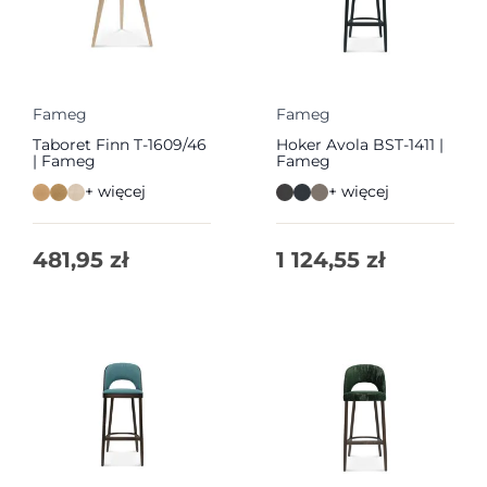
Fameg
Fameg
Taboret Finn T-1609/46
Hoker Avola BST-1411 |
| Fameg
Fameg
+ więcej
+ więcej
481,95
zł
1 124,55
zł