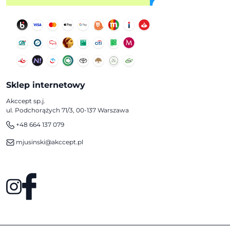
Sklep internetowy
Akccept sp.j.
ul. Podchorążych 71/3, 00-137 Warszawa
+48 664 137 079
mjusinski@akccept.pl