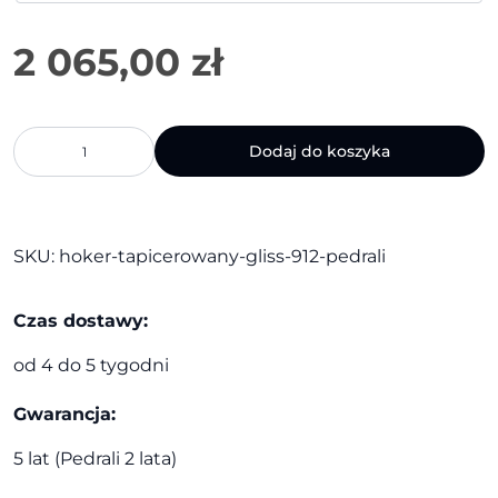
ilość
Dodaj do koszyka
Hoker
tapicerowany
Gliss
912
|
SKU:
hoker-tapicerowany-gliss-912-pedrali
Pedrali
Czas dostawy:
od 4 do 5 tygodni
Gwarancja:
5 lat (Pedrali 2 lata)