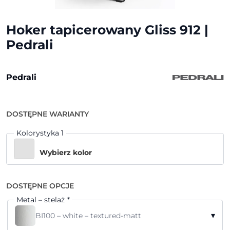
Hoker tapicerowany Gliss 912 |
Pedrali
Pedrali
DOSTĘPNE WARIANTY
Kolorystyka 1
Wybierz kolor
DOSTĘPNE OPCJE
Metal – stelaż
*
▾
BI100 – white – textured-matt