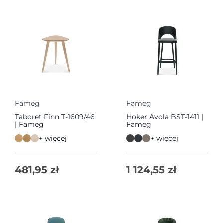
Fameg
Fameg
Taboret Finn T-1609/46
Hoker Avola BST-1411 |
| Fameg
Fameg
+ więcej
+ więcej
481,95
zł
1 124,55
zł