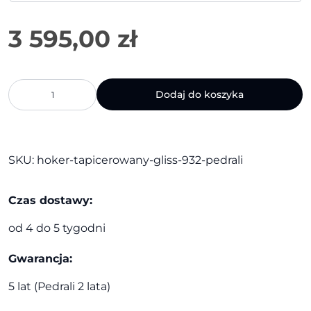
ilość
Dodaj do koszyka
Hoker
tapicerowany
Gliss
932
|
SKU:
hoker-tapicerowany-gliss-932-pedrali
Pedrali
Czas dostawy:
od 4 do 5 tygodni
Gwarancja:
5 lat (Pedrali 2 lata)