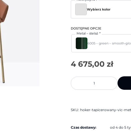
Wybierz kolor
DOSTĘPNE OPCJE
Metal – stelaż
*
6005 – green – smooth-glo
ilość
Hoker
tapicerowany
Vic
Metal
648
|
Pedrali
SKU:
hoker-tapicerowany-vic-met
Czas dostawy:
od 4 do 5 t