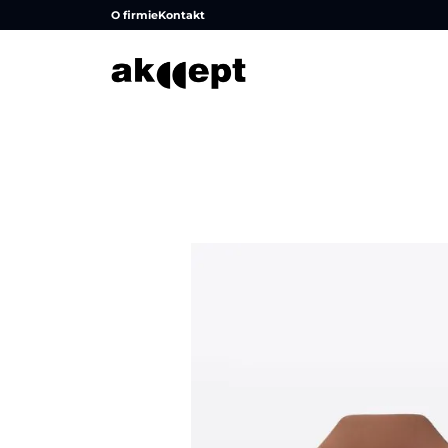
O firmie
Kontakt
Strona główna
/
Produkty
/
Hokery
/
Hokery tapicerow