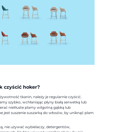
k czyścić hoker?
ywotność tkanin, należy je regularnie czyścić.
my szybko, wchłaniając płyny białą serwetką lub
ierać nietłuste plamy wilgotną gąbką lub
ne jest suszenie suszarką do włosów, by uniknąć plam
ką, nie używać wybielaczy, detergentów,