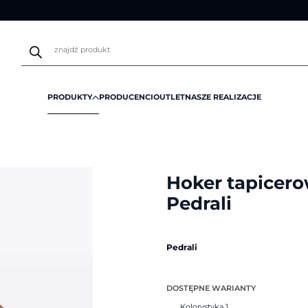
Wyszukiwarka
produktów
PRODUKTY
PRODUCENCI
OUTLET
NASZE REALIZACJE
ane
/
Hoker tapicerowany Vic Metal 648 | Pedrali
Hoker tapicero
Pedrali
Pedrali
DOSTĘPNE WARIANTY
Kolorystyka 1