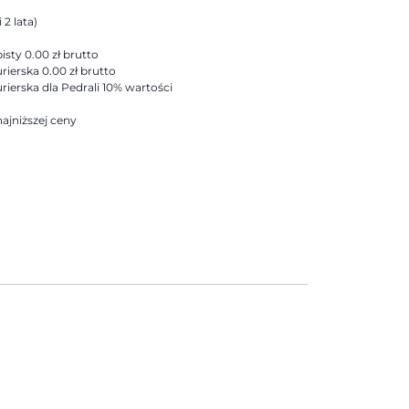
 2 lata)
sty 0.00 zł brutto
rierska 0.00 zł brutto
rierska dla Pedrali 10% wartości
ajniższej ceny