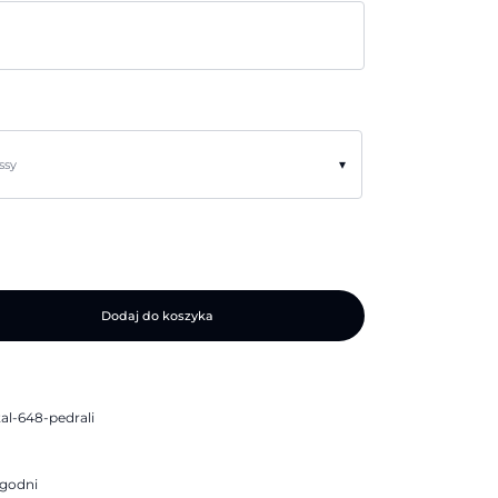
▾
ssy
Dodaj do koszyka
al-648-pedrali
ygodni