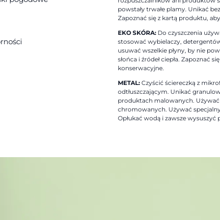
rozpuszczalników ani produktów śc
powstały trwałe plamy. Unikać bezp
Zapoznać się z kartą produktu, ab
EKO SKÓRA:
Do czyszczenia używać
rności
stosować wybielaczy, detergentów
usuwać wszelkie płyny, by nie pow
słońca i źródeł ciepła. Zapoznać si
konserwacyjne.
METAL:
Czyścić ściereczką z mikr
odtłuszczającym. Unikać granulow
produktach malowanych. Używać 
chromowanych. Używać specjalnyc
Opłukać wodą i zawsze wysuszyć p