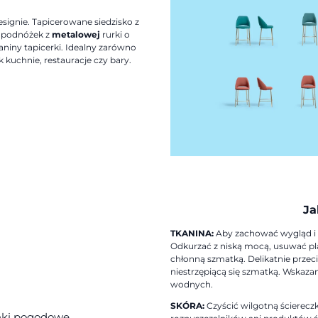
signie. Tapicerowane siedzisko z
i podnóżek z
metalowej
rurki o
niny tapicerki. Idealny zarówno
 kuchnie, restauracje czy bary.
Ja
TKANINA:
Aby zachować wygląd i ż
Odkurzać z niską mocą, usuwać pla
chłonną szmatką. Delikatnie przec
niestrzępiącą się szmatką. Wskaza
a
wodnych.
SKÓRA:
Czyścić wilgotną ścierecz
unki pogodowe