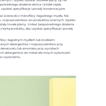
iernych. Szybko usuwać wszelkie płyny, by nie
ośredniego działania słońca i źródeł ciepła.
y uzyskać specyfikacje i porady konserwacyjne.
 ściereczki z mikrofibry i łagodnego mydła. Nie
, rozpuszczalników ani produktów ściernych. Szybko
stały trwałe plamy. Unikać bezpośredniego działania
ę z kartą produktu, aby uzyskać specyfikacje i porady
ofibry i łagodnym mydłem lub środkiem
anych detergentów i rozpuszczalników przy
denaturatu lub amoniaku przy wyrobach
h detergentów do metali dla innych wykończeń.
o czyszczeniu.