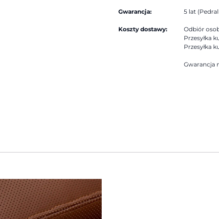
Gwarancja:
5 lat (Pedrali
Koszty dostawy:
Odbiór osobi
Przesyłka ku
Przesyłka ku
Gwarancja n