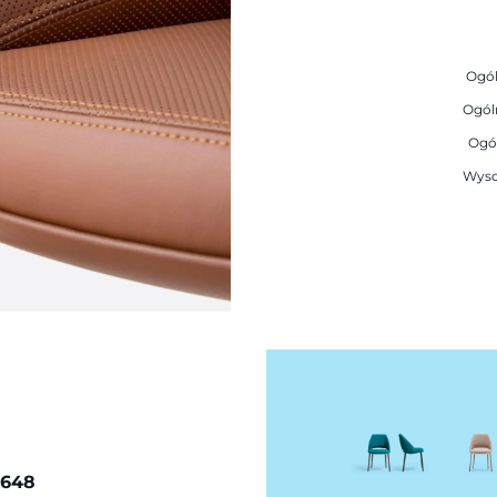
Ogól
Ogól
Ogó
Wyso
 648