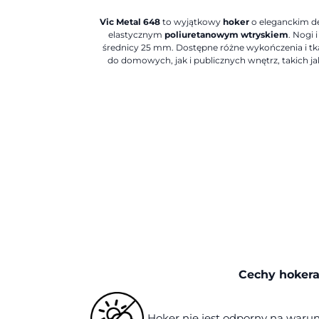
Vic Metal 648
to wyjątkowy
hoker
o eleganckim de
elastycznym
poliuretanowym wtryskiem
. Nogi 
średnicy 25 mm. Dostępne różne wykończenia i tka
do domowych, jak i publicznych wnętrz, takich jak
Cechy hoker
Hoker nie jest odporny na war