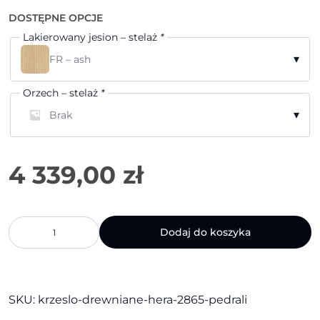
DOSTĘPNE OPCJE
Lakierowany jesion – stelaż
*
▾
FR – ash
Orzech – stelaż
*
▾
Brak
ilość
Dodaj do koszyka
Krzesło
drewniane
Hera
2865
|
SKU:
krzeslo-drewniane-hera-2865-pedrali
Pedrali