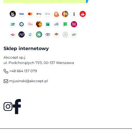
Sklep internetowy
Akccept sp.j.
ul. Podchorążych 71/3, 00-137 Warszawa
+48 664 137 079
mjusinski@akccept.pl