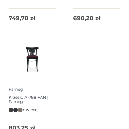
749,70
zł
690,20
zł
Fameg
Krzesło A-788 FAN |
Fameg
+ więcej
803,25
zł