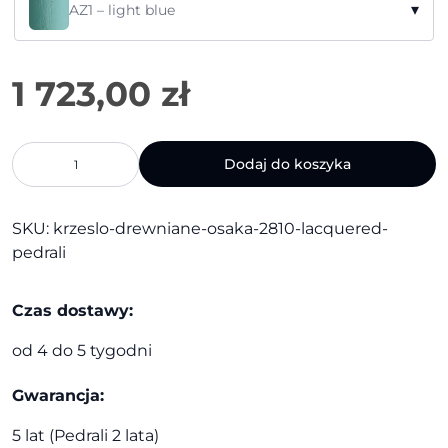
▾
AZ1 – light blue
ilość
Dodaj do koszyka
Krzesło
drewniane
Osaka
SKU:
krzeslo-drewniane-osaka-2810-lacquered-
2810
pedrali
lacquered
|
Pedrali
Czas dostawy:
od 4 do 5 tygodni
Gwarancja:
5 lat (Pedrali 2 lata)