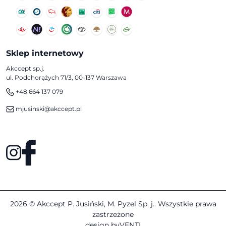
Sklep internetowy
Akccept sp.j.
ul. Podchorążych 71/3, 00-137 Warszawa
+48 664 137 079
mjusinski@akccept.pl
2026 © Akccept P. Jusiński, M. Pyzel Sp. j.. Wszystkie prawa
zastrzeżone
design by
VENTI