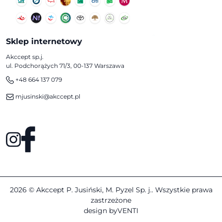
Sklep internetowy
Akccept sp.j.
ul. Podchorążych 71/3, 00-137 Warszawa
+48 664 137 079
mjusinski@akccept.pl
2026 © Akccept P. Jusiński, M. Pyzel Sp. j.. Wszystkie prawa
zastrzeżone
design by
VENTI