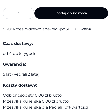
ilość
Dodaj do koszyka
Krzesło
drewniane
Pigi
SKU:
krzeslo-drewniane-pigi-pg300100-vank
PG300100
|
Vank
Czas dostawy:
od 4 do 5 tygodni
Gwarancja:
5 lat (Pedrali 2 lata)
Koszty dostawy:
Odbiór osobisty 0.00 zł brutto
Przesyłka kurierska 0.00 zł brutto
Przesyłka kurierska dla Pedrali 10% wartości