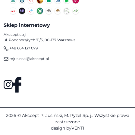
Sklep internetowy
Akccept sp.j.
ul. Podchorążych 71/3, 00-137 Warszawa
+48 664 137 079
mjusinski@akccept.pl
2026 © Akccept P. Jusiński, M. Pyzel Sp. j.. Wszystkie prawa
zastrzeżone
design by
VENTI