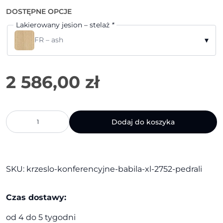
DOSTĘPNE OPCJE
Lakierowany jesion – stelaż
*
▾
FR – ash
ilość
Dodaj do koszyka
Krzesło
konferencyjne
Babila
XL
2752
SKU:
krzeslo-konferencyjne-babila-xl-2752-pedrali
|
Pedrali
Czas dostawy:
od 4 do 5 tygodni