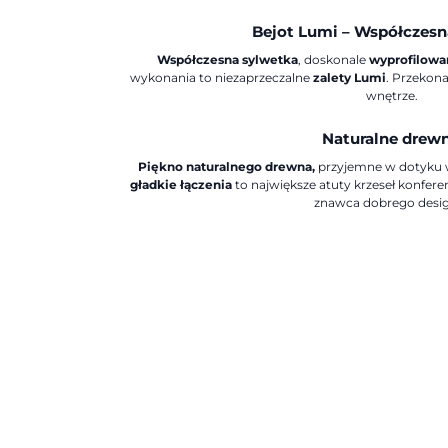
Bejot Lumi –
Współczesn
Współczesna sylwetka
, doskonale
wyprofilowan
wykonania to niezaprzeczalne
zalety Lumi
. Przekona
wnętrze.
Naturalne drew
Piękno naturalnego drewna,
przyjemne w dotyku wy
gładkie łączenia
to największe atuty krzeseł konfer
znawca dobrego desi