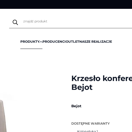
Wyszukiwarka
produktów
PRODUKTY
PRODUCENCI
OUTLET
NASZE REALIZACJE
yjne
/
Krzesło konferencyjne Lumi LM W 721 | Bejot
Krzesło konfer
Bejot
Bejot
DOSTĘPNE WARIANTY
Kolorystyka 1