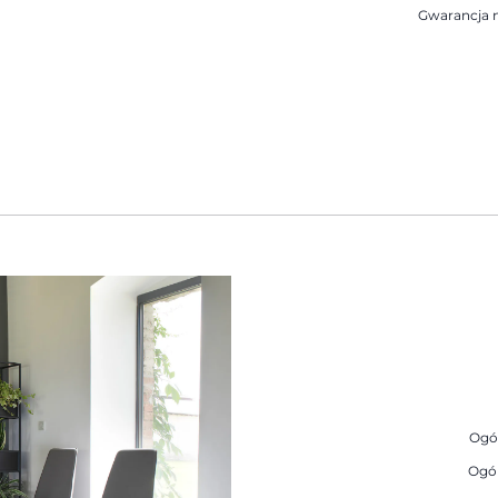
Gwarancja n
Ogó
Ogól