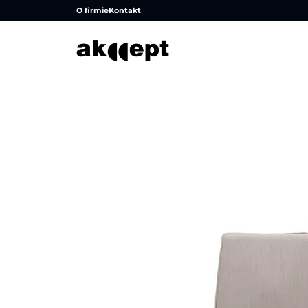
O firmie
Kontakt
Strona główna
/
Produkty
/
Krzesła
/
Krzesła konferenc