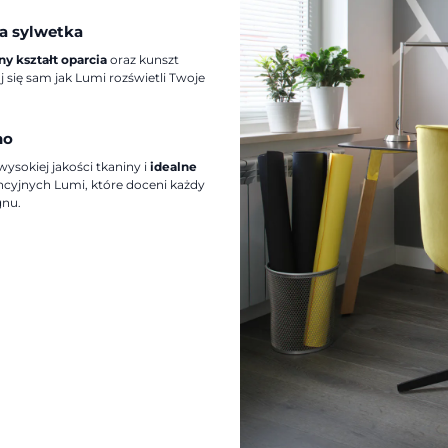
a sylwetka
y kształt oparcia
oraz kunszt
j się sam jak Lumi rozświetli Twoje
no
sokiej jakości tkaniny i
idealne
encyjnych Lumi, które doceni każdy
gnu.