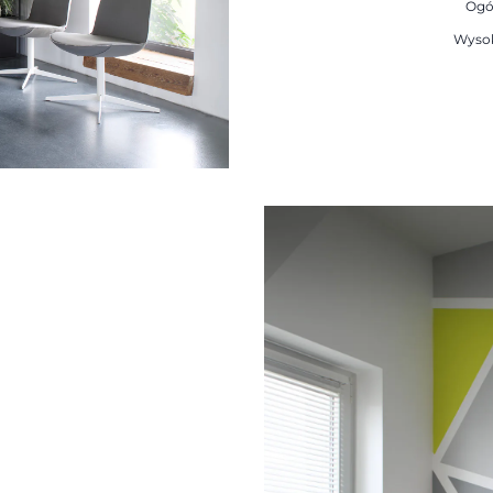
Ogó
Wysok