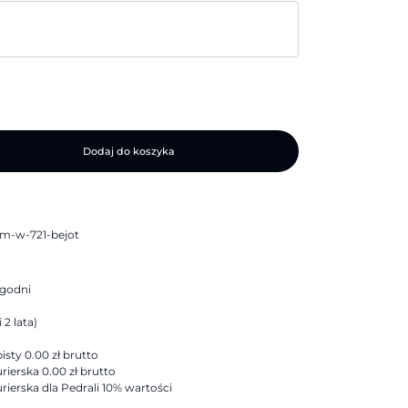
Dodaj do koszyka
lm-w-721-bejot
ygodni
 2 lata)
sty 0.00 zł brutto
rierska 0.00 zł brutto
rierska dla Pedrali 10% wartości