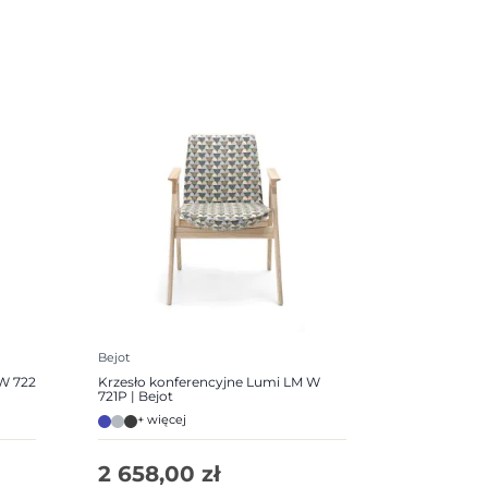
Bejot
W 722
Krzesło konferencyjne Lumi LM W
721P | Bejot
+ więcej
2 658,00
zł