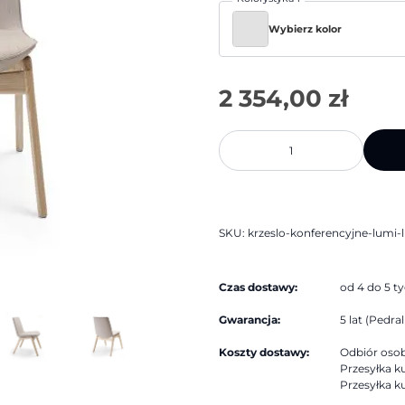
Wybierz kolor
2 354,00
zł
ilość
Krzesło
konferencyjne
Lumi
LM
W
721
|
SKU:
krzeslo-konferencyjne-lumi-
Bejot
Czas dostawy:
od 4 do 5 t
Gwarancja:
5 lat (Pedrali
Koszty dostawy:
Odbiór osobi
Przesyłka ku
Przesyłka ku