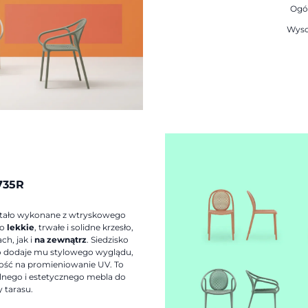
Ogó
Wyso
735R
ostało wykonane z wtryskowego
to
lekkie
, trwałe i solidne krzesło,
h, jak i
na zewnątrz
. Siedzisko
lko dodaje mu stylowego wyglądu,
ność na promieniowanie UV. To
lnego i estetycznego mebla do
 tarasu.