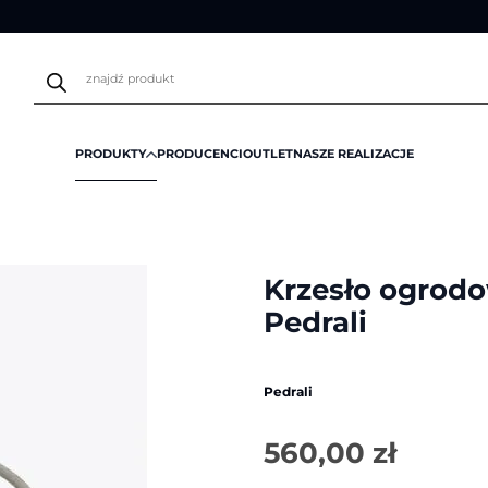
Wyszukiwarka
produktów
PRODUKTY
PRODUCENCI
OUTLET
NASZE REALIZACJE
/
Krzesło ogrodowe Remind 3735R | Pedrali
Krzesło ogrod
Pedrali
Pedrali
560,00
zł