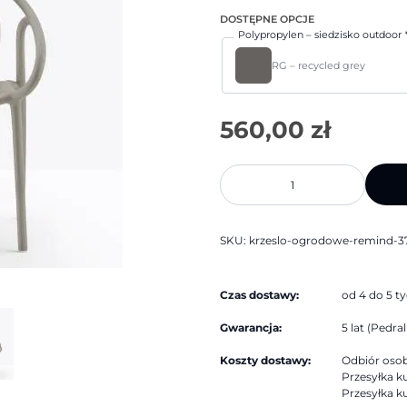
DOSTĘPNE OPCJE
Polypropylen – siedzisko outdoor
RG – recycled grey
ilość
Krzesło
ogrodowe
Remind
3735R
|
SKU:
krzeslo-ogrodowe-remind-37
Pedrali
Czas dostawy:
od 4 do 5 t
Gwarancja:
5 lat (Pedrali
Koszty dostawy:
Odbiór osobi
Przesyłka ku
Przesyłka ku