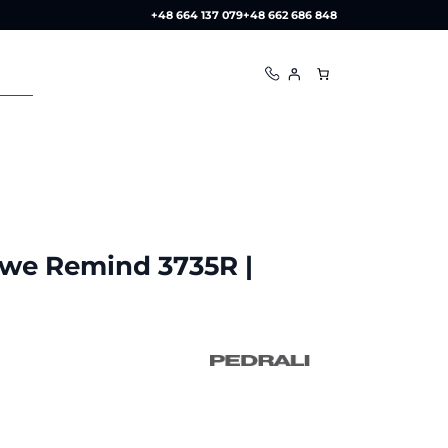
+48 664 137 079
+48 662 686 848
owe Remind 3735R |