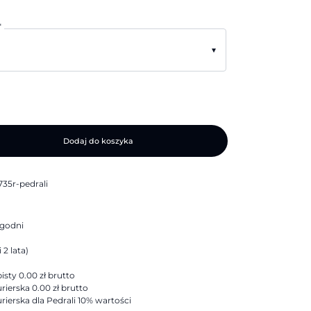
*
▾
Dodaj do koszyka
35r-pedrali
ygodni
 2 lata)
sty 0.00 zł brutto
rierska 0.00 zł brutto
rierska dla Pedrali 10% wartości