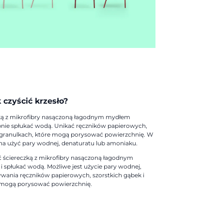
 czyścić krzesło?
ką z mikrofibry nasączoną łagodnym mydłem
nie spłukać wodą. Unikać ręczników papierowych,
 granulkach, które mogą porysować powierzchnię. W
a użyć pary wodnej, denaturatu lub amoniaku.
ć ściereczką z mikrofibry nasączoną łagodnym
spłukać wodą. Możliwe jest użycie pary wodnej,
ywania ręczników papierowych, szorstkich gąbek i
 mogą porysować powierzchnię.