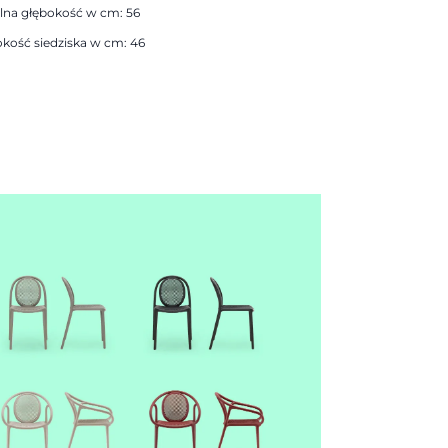
lna głębokość w cm: 56
kość siedziska w cm: 46