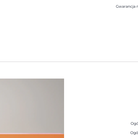
Gwarancja n
Ogó
Ogó