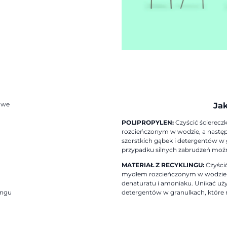
a
owe
Jak
POLIPROPYLEN:
Czyścić ścierecz
rozcieńczonym w wodzie, a następ
szorstkich gąbek i detergentów w
przypadku silnych zabrudzeń możn
MATERIAŁ Z RECYKLINGU:
Czyści
mydłem rozcieńczonym w wodzie i 
denaturatu i amoniaku. Unikać uż
ingu
detergentów w granulkach, które