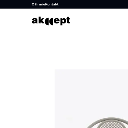
O firmie
Kontakt
Strona główna
/
Produkty
/
Meble ogrodowe
/
Krzesła