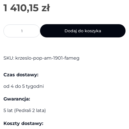
ilość
Dodaj do koszyka
Krzesło
Pop
AM-
1901
|
SKU:
krzeslo-pop-am-1901-fameg
Fameg
Czas dostawy:
od 4 do 5 tygodni
Gwarancja:
5 lat (Pedrali 2 lata)
Koszty dostawy: