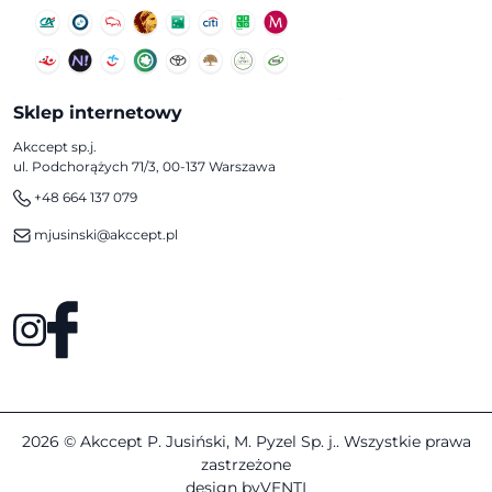
Sklep internetowy
Akccept sp.j.
ul. Podchorążych 71/3, 00-137 Warszawa
+48 664 137 079
mjusinski@akccept.pl
2026 © Akccept P. Jusiński, M. Pyzel Sp. j.. Wszystkie prawa
zastrzeżone
design by
VENTI