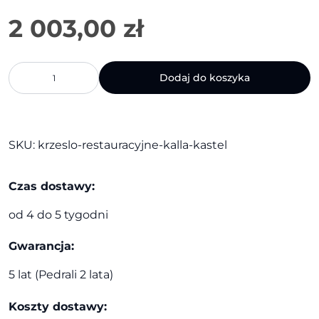
2 003,00
zł
ilość
Dodaj do koszyka
Krzesło
restauracyjne
Kalla
|
Kastel
SKU:
krzeslo-restauracyjne-kalla-kastel
Czas dostawy:
od 4 do 5 tygodni
Gwarancja:
5 lat (Pedrali 2 lata)
Koszty dostawy: