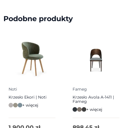
Podobne produkty
Noti
Fameg
Krzesło Ekori | Noti
Krzesło Avola A-1411 |
Fameg
+ więcej
+ więcej
1 900,00
zł
898,45
zł