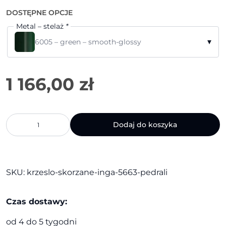
DOSTĘPNE OPCJE
Metal – stelaż
*
▾
6005 – green – smooth-glossy
ilość
Dodaj do koszyka
Krzesło
skórzane
Inga
5663
|
SKU:
krzeslo-skorzane-inga-5663-pedrali
Pedrali
Czas dostawy:
od 4 do 5 tygodni