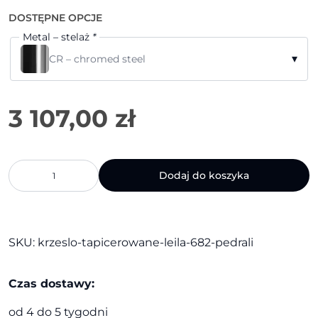
DOSTĘPNE OPCJE
Metal – stelaż
*
▾
CR – chromed steel
ilość
Dodaj do koszyka
Krzesło
tapicerowane
Leila
682
|
SKU:
krzeslo-tapicerowane-leila-682-pedrali
Pedrali
Czas dostawy:
od 4 do 5 tygodni