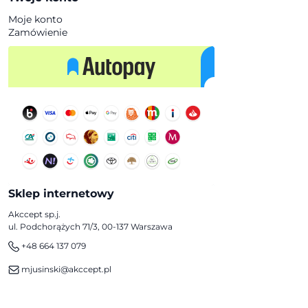
Moje konto
Zamówienie
Sklep internetowy
Akccept sp.j.
ul. Podchorążych 71/3, 00-137 Warszawa
+48 664 137 079
mjusinski@akccept.pl