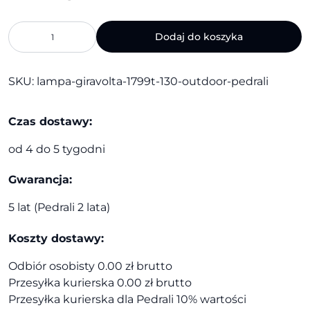
ilość
Dodaj do koszyka
Lampa
GIRAVOLTA
1799T/130
SKU:
lampa-giravolta-1799t-130-outdoor-pedrali
Outdoor
|
Pedrali
Czas dostawy:
od 4 do 5 tygodni
Gwarancja:
5 lat (Pedrali 2 lata)
Koszty dostawy:
Odbiór osobisty 0.00 zł brutto
Przesyłka kurierska 0.00 zł brutto
Przesyłka kurierska dla Pedrali 10% wartości