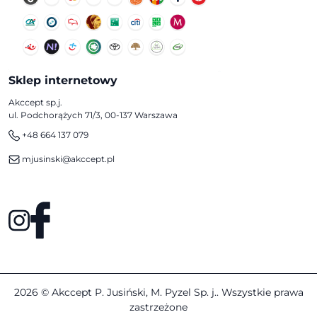
Sklep internetowy
Akccept sp.j.
ul. Podchorążych 71/3, 00-137 Warszawa
+48 664 137 079
mjusinski@akccept.pl
2026 © Akccept P. Jusiński, M. Pyzel Sp. j.. Wszystkie prawa
zastrzeżone