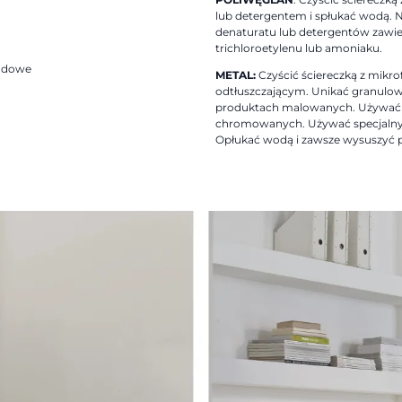
lub detergentem i spłukać wodą. 
denaturatu lub detergentów zawier
trichloroetylenu lub amoniaku.
godowe
METAL:
Czyścić ściereczką z mikr
odtłuszczającym. Unikać granulow
produktach malowanych. Używać 
chromowanych. Używać specjalnyc
Opłukać wodą i zawsze wysuszyć p