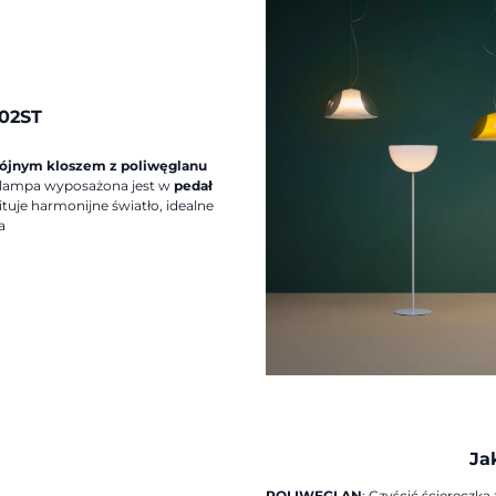
002ST
jnym kloszem z poliwęglanu
lampa wyposażona jest w
pedał
tuje harmonijne światło, idealne
a
Ja
POLIWĘGLAN
: Czyścić ściereczk