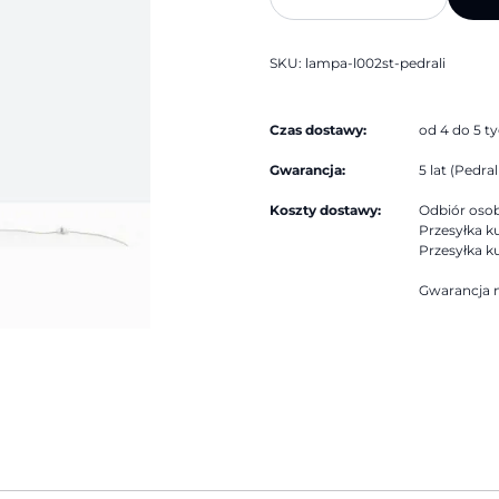
L002ST
|
Pedrali
SKU:
lampa-l002st-pedrali
Czas dostawy:
od 4 do 5 t
Gwarancja:
5 lat (Pedrali
Koszty dostawy:
Odbiór osobi
Przesyłka ku
Przesyłka ku
Gwarancja n