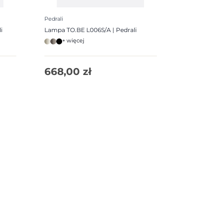
Pedrali
i
Lampa TO.BE L006S/A | Pedrali
+ więcej
668,00
zł