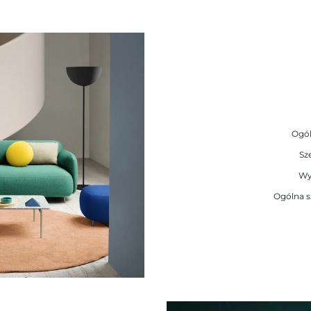
Ogól
Sz
Wy
Ogólna s