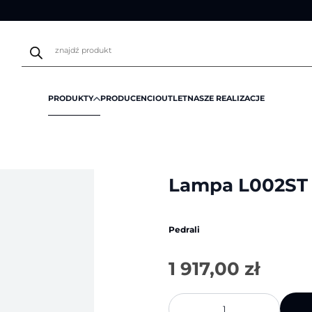
Wyszukiwarka
produktów
PRODUKTY
PRODUCENCI
OUTLET
NASZE REALIZACJE
L002ST | Pedrali
Lampa L002ST |
Pedrali
1 917,00
zł
ilość
Lampa