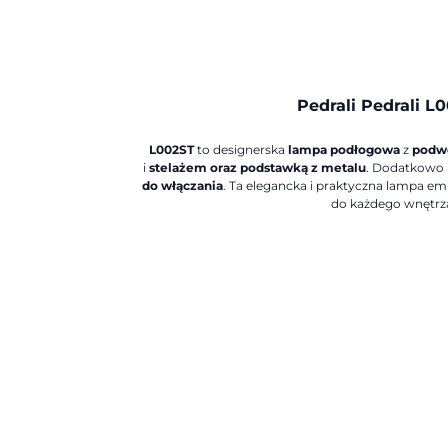
Pedrali Pedrali L
L002ST
to designerska
lampa podłogowa
z
podwó
i
stelażem oraz podstawką z metalu
. Dodatkowo 
do włączania
. Ta elegancka i praktyczna lampa emi
do każdego wnętrz