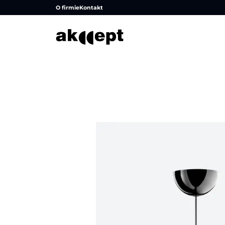
O firmie
Kontakt
Strona główna
/
Produkty
/
Dodatki
/
Lampy
/
Lampa 