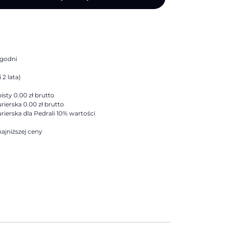
ygodni
 2 lata)
sty 0.00 zł brutto
rierska 0.00 zł brutto
rierska dla Pedrali 10% wartości
ajniższej ceny