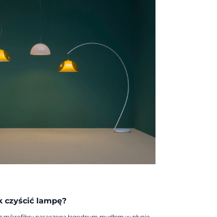
k czyścić lampę?
ą z mikrofibry nasączoną łagodnym mydłem w płynie