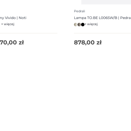
Pedrali
y Vivido | Noti
Lampa TO.BE L006SW/B | Pedral
+ więcej
+ więcej
970,00
zł
878,00
zł