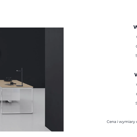
W
W
Cena i wymiary d