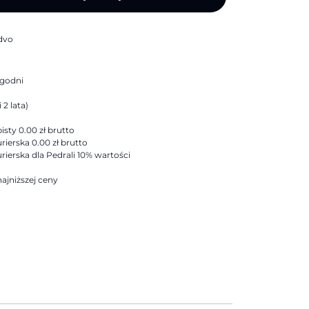
dvo
ygodni
 2 lata)
sty 0.00 zł brutto
rierska 0.00 zł brutto
rierska dla Pedrali 10% wartości
ajniższej ceny