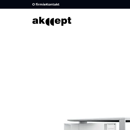
O firmie
Kontakt
Strona główna
/
Produkty
/
Stoły i biurka
/
Meble gabi