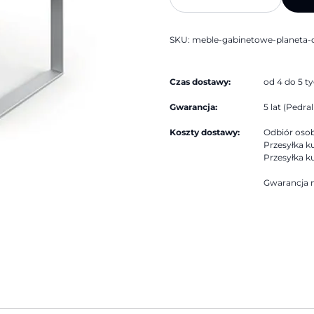
gabinetowe
Planeta
|
DVO
SKU:
meble-gabinetowe-planeta-
Czas dostawy:
od 4 do 5 t
Gwarancja:
5 lat (Pedrali
Koszty dostawy:
Odbiór osobi
Przesyłka ku
Przesyłka ku
Gwarancja n