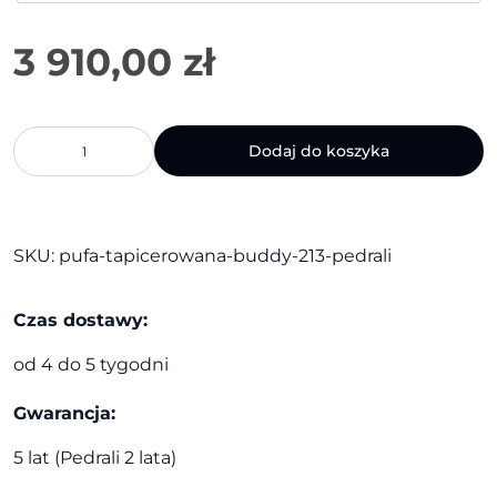
ilość
Dodaj do koszyka
Pufa
tapicerowana
Buddy
213
|
SKU:
pufa-tapicerowana-buddy-213-pedrali
Pedrali
Czas dostawy:
od 4 do 5 tygodni
Gwarancja:
5 lat (Pedrali 2 lata)