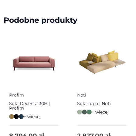
Podobne produkty
Profim
Noti
Sofa Decenta 30H |
Sofa Topo | Noti
Profim
+ więcej
+ więcej
8 704,00
zł
2 927,00
zł