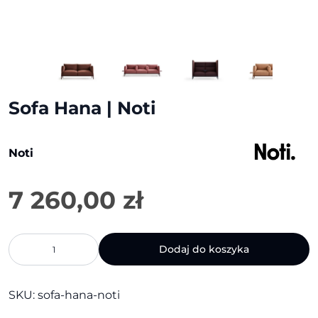
Sofa Hana | Noti
Noti
7 260,00
zł
ilość
Dodaj do koszyka
Sofa
Hana
|
SKU:
sofa-hana-noti
Noti