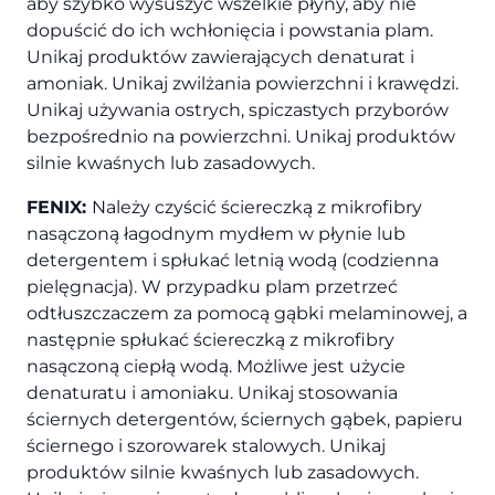
aby szybko wysuszyć wszelkie płyny, aby nie
dopuścić do ich wchłonięcia i powstania plam.
Unikaj produktów zawierających denaturat i
amoniak. Unikaj zwilżania powierzchni i krawędzi.
Unikaj używania ostrych, spiczastych przyborów
bezpośrednio na powierzchni. Unikaj produktów
silnie kwaśnych lub zasadowych.
FENIX:
Należy czyścić ściereczką z mikrofibry
nasączoną łagodnym mydłem w płynie lub
detergentem i spłukać letnią wodą (codzienna
pielęgnacja). W przypadku plam przetrzeć
odtłuszczaczem za pomocą gąbki melaminowej, a
następnie spłukać ściereczką z mikrofibry
nasączoną ciepłą wodą. Możliwe jest użycie
denaturatu i amoniaku. Unikaj stosowania
ściernych detergentów, ściernych gąbek, papieru
ściernego i szorowarek stalowych. Unikaj
produktów silnie kwaśnych lub zasadowych.