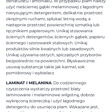
denaturatu i amoniaku. W przypadku plam należy
użyć nieściernej gąbki melaminowej z łagodnym
nierysującym detergentem, delikatnie przetrzeć
okrężnymi ruchami, spłukać letnią wodą, a
następnie przetrzeć powierzchnię szmatką lub
ręcznikiem papierowym. Unikaj stosowania
ściernych detergentów, ściernych gąbek, papieru
ściernego i szorowarek stalowych. Unikaj
produktów silnie kwaśnych lub zasadowych.
Unikaj używania ostrych, spiczastych przyborów
bezpośrednio na powierzchni. Błyskawicznie
usuwaj substancje takie jak karmel, sok
pomidorowy i wybielacz.
LAMINAT I MELANINA
: Do codziennego
czyszczenia wystarczy przetrzeć blaty
laminowane i melaminowe wilgotną, dobrze
wykręconą ściereczką i użyć łagodnego
detergentu do usunięcia plam. Wskazane jest,