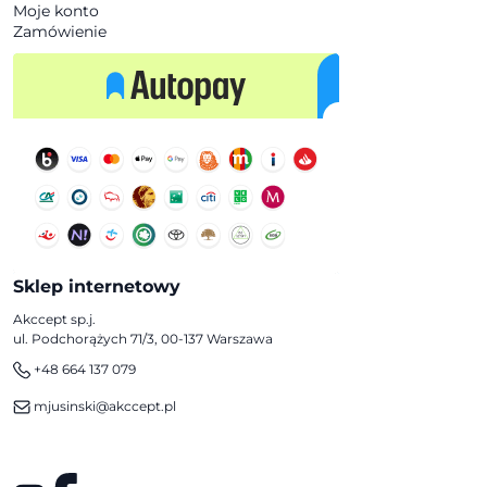
Moje konto
Zamówienie
Sklep internetowy
Akccept sp.j.
ul. Podchorążych 71/3, 00-137 Warszawa
+48 664 137 079
mjusinski@akccept.pl