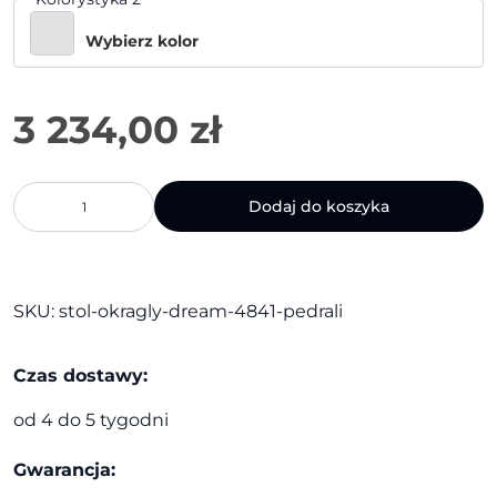
Wybierz kolor
3 234,00
zł
ilość
Dodaj do koszyka
Stół
okrągły
Dream
4841
|
SKU:
stol-okragly-dream-4841-pedrali
Pedrali
Czas dostawy:
od 4 do 5 tygodni
Gwarancja: