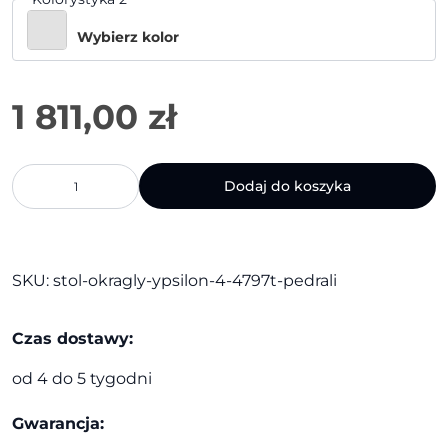
Wybierz kolor
1 811,00
zł
ilość
Dodaj do koszyka
Stół
okrągły
Ypsilon
4
4797T
SKU:
stol-okragly-ypsilon-4-4797t-pedrali
|
Pedrali
Czas dostawy:
od 4 do 5 tygodni
Gwarancja: