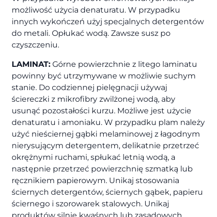
możliwość użycia denaturatu. W przypadku
innych wykończeń użyj specjalnych detergentów
do metali. Opłukać wodą. Zawsze susz po
czyszczeniu.
LAMINAT:
Górne powierzchnie z litego laminatu
powinny być utrzymywane w możliwie suchym
stanie. Do codziennej pielęgnacji używaj
ściereczki z mikrofibry zwilżonej wodą, aby
usunąć pozostałości kurzu. Możliwe jest użycie
denaturatu i amoniaku. W przypadku plam należy
użyć nieściernej gąbki melaminowej z łagodnym
nierysującym detergentem, delikatnie przetrzeć
okrężnymi ruchami, spłukać letnią wodą, a
następnie przetrzeć powierzchnię szmatką lub
ręcznikiem papierowym. Unikaj stosowania
ściernych detergentów, ściernych gąbek, papieru
ściernego i szorowarek stalowych. Unikaj
produktów silnie kwaśnych lub zasadowych.