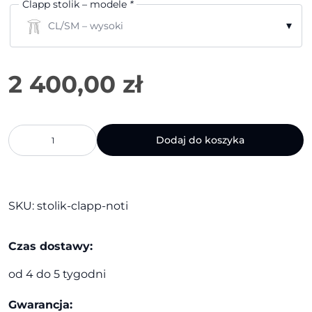
Clapp stolik – modele
*
▾
CL/SM – wysoki
ilość
Dodaj do koszyka
Stolik
Clapp
|
Noti
SKU:
stolik-clapp-noti
Czas dostawy:
od 4 do 5 tygodni
Gwarancja: