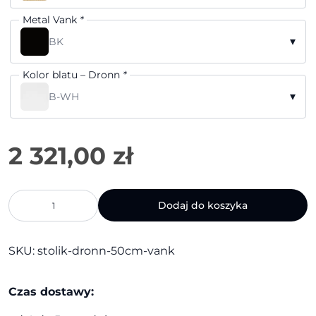
Metal Vank
*
▾
BK
Kolor blatu – Dronn
*
▾
B-WH
ilość
Dodaj do koszyka
Stolik
Dronn
50cm
SKU:
stolik-dronn-50cm-vank
|
Vank
Czas dostawy: