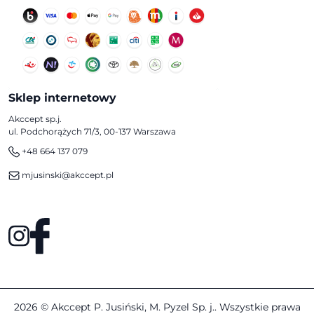
Sklep internetowy
Akccept sp.j.
ul. Podchorążych 71/3, 00-137 Warszawa
+48 664 137 079
mjusinski@akccept.pl
2026 © Akccept P. Jusiński, M. Pyzel Sp. j.. Wszystkie prawa