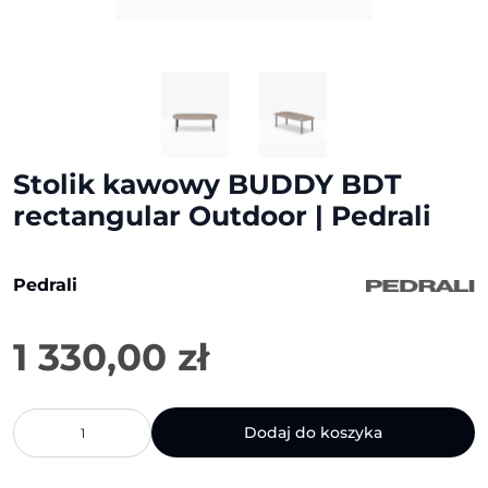
Stolik kawowy BUDDY BDT
rectangular Outdoor | Pedrali
Pedrali
1 330,00
zł
ilość
Dodaj do koszyka
Stolik
kawowy
BUDDY