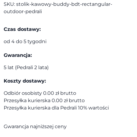
SKU:
stolik-kawowy-buddy-bdt-rectangular-
BDT
outdoor-pedrali
rectangular
Outdoor
|
Czas dostawy:
Pedrali
od 4 do 5 tygodni
Gwarancja:
5 lat (Pedrali 2 lata)
Koszty dostawy:
Odbiór osobisty 0.00 zł brutto
Przesyłka kurierska 0.00 zł brutto
Przesyłka kurierska dla Pedrali 10% wartości
Gwarancja najniższej ceny