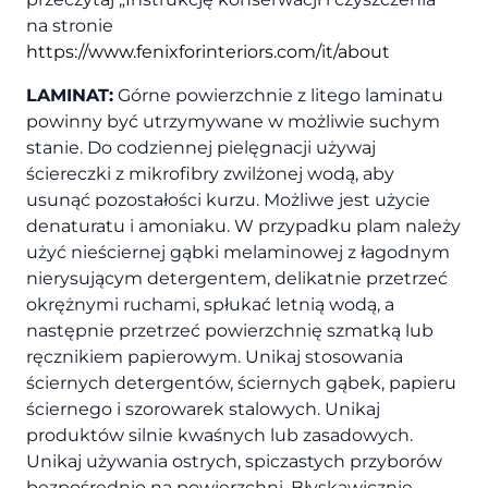
na stronie
https://www.fenixforinteriors.com/it/about
LAMINAT:
Górne powierzchnie z litego laminatu
powinny być utrzymywane w możliwie suchym
stanie. Do codziennej pielęgnacji używaj
ściereczki z mikrofibry zwilżonej wodą, aby
usunąć pozostałości kurzu. Możliwe jest użycie
denaturatu i amoniaku. W przypadku plam należy
użyć nieściernej gąbki melaminowej z łagodnym
nierysującym detergentem, delikatnie przetrzeć
okrężnymi ruchami, spłukać letnią wodą, a
następnie przetrzeć powierzchnię szmatką lub
ręcznikiem papierowym. Unikaj stosowania
ściernych detergentów, ściernych gąbek, papieru
ściernego i szorowarek stalowych. Unikaj
produktów silnie kwaśnych lub zasadowych.
Unikaj używania ostrych, spiczastych przyborów
bezpośrednio na powierzchni. Błyskawicznie