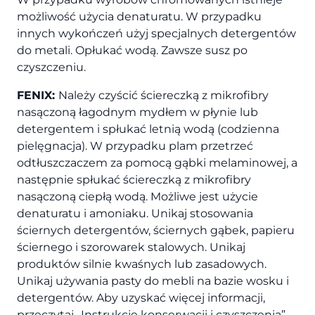
możliwość użycia denaturatu. W przypadku
innych wykończeń użyj specjalnych detergentów
do metali. Opłukać wodą. Zawsze susz po
czyszczeniu.
FENIX:
Należy czyścić ściereczką z mikrofibry
nasączoną łagodnym mydłem w płynie lub
detergentem i spłukać letnią wodą (codzienna
pielęgnacja). W przypadku plam przetrzeć
odtłuszczaczem za pomocą gąbki melaminowej, a
następnie spłukać ściereczką z mikrofibry
nasączoną ciepłą wodą. Możliwe jest użycie
denaturatu i amoniaku. Unikaj stosowania
ściernych detergentów, ściernych gąbek, papieru
ściernego i szorowarek stalowych. Unikaj
produktów silnie kwaśnych lub zasadowych.
Unikaj używania pasty do mebli na bazie wosku i
detergentów. Aby uzyskać więcej informacji,
przeczytaj „Instrukcję konserwacji i czyszczenia”