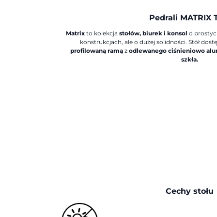
Pedrali MATRIX 
Matrix
to kolekcja
stołów, biurek i konsol
o prostyc
konstrukcjach, ale o dużej solidności. Stół do
profilowaną ramą
z
odlewanego ciśnieniowo al
szkła.
Cechy stołu