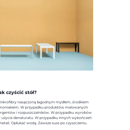
ak czyścić stół?
z mikrofibry nasączoną łagodnym mydłem, środkiem
 amoniakiem. W przypadku produktów malowanych
ergentów i rozpuszczalników. W przypadku wyrobów
 użycia denaturatu. W przypadku innych wykończeń
etali. Opłukać wodą. Zawsze susz po czyszczeniu.