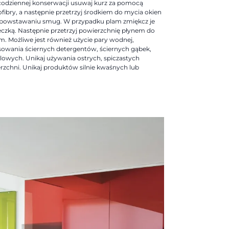
codziennej konserwacji usuwaj kurz za pomocą
rofibry, a następnie przetrzyj środkiem do mycia okien
 powstawaniu smug. W przypadku plam zmiękcz je
reczką. Następnie przetrzyj powierzchnię płynem do
. Możliwe jest również użycie pary wodnej,
sowania ściernych detergentów, ściernych gąbek,
alowych. Unikaj używania ostrych, spiczastych
zchni. Unikaj produktów silnie kwaśnych lub