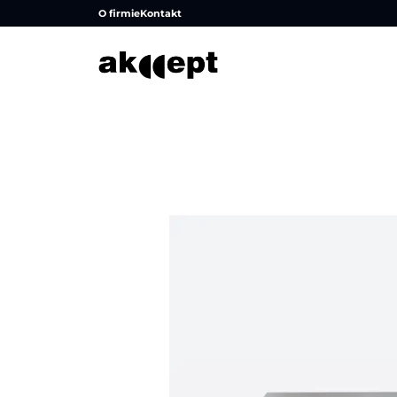
O firmie
Kontakt
Strona główna
/
Produkty
/
Stoliki i ławy
/
Stoliki kwad