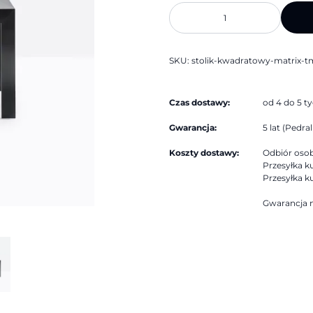
ilość
Stolik
kwadratowy
MATRIX
TMF
|
SKU:
stolik-kwadratowy-matrix-tm
Pedrali
Czas dostawy:
od 4 do 5 t
Gwarancja:
5 lat (Pedrali
Koszty dostawy:
Odbiór osobi
Przesyłka ku
Przesyłka ku
Gwarancja n