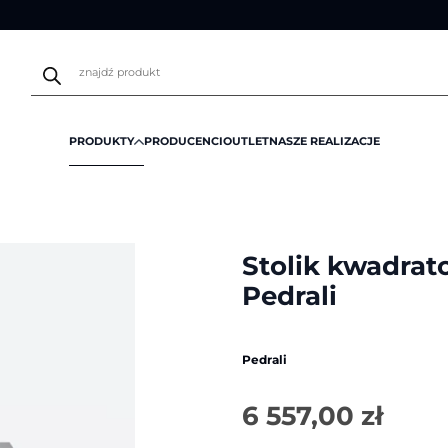
Wyszukiwarka
produktów
PRODUKTY
PRODUCENCI
OUTLET
NASZE REALIZACJE
ratowe
/
Stolik kwadratowy MATRIX TMF | Pedrali
Stolik kwadra
Pedrali
Pedrali
6 557,00
zł