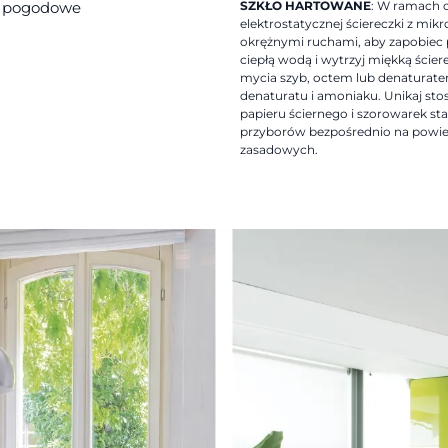
SZKŁO HARTOWANE
: W ramach 
ki pogodowe
elektrostatycznej ściereczki z mik
okrężnymi ruchami, aby zapobiec
ciepłą wodą i wytrzyj miękką ście
mycia szyb, octem lub denaturatem
denaturatu i amoniaku. Unikaj sto
papieru ściernego i szorowarek st
przyborów bezpośrednio na powier
zasadowych.