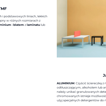
TMF
h i podstawowych liniach, lekkich
stępny w różnych rozmiarach z
uminium
i
blatem
z
laminatu
lub
J
ALUMINIUM
: Czyścić ściereczką 
odtłuszczającym, alkoholem lub
należy unikać granulowanych det
chromowanych istnieje możliwość
użyj specjalnych detergentów do m