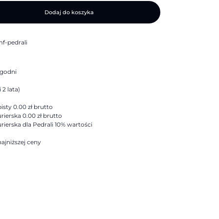
Dodaj do koszyka
f-pedrali
ygodni
 2 lata)
sty 0.00 zł brutto
rierska 0.00 zł brutto
rierska dla Pedrali 10% wartości
ajniższej ceny