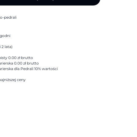
o-pedrali
ygodni
 2 lata)
sty 0.00 zł brutto
rierska 0.00 zł brutto
rierska dla Pedrali 10% wartości
ajniższej ceny