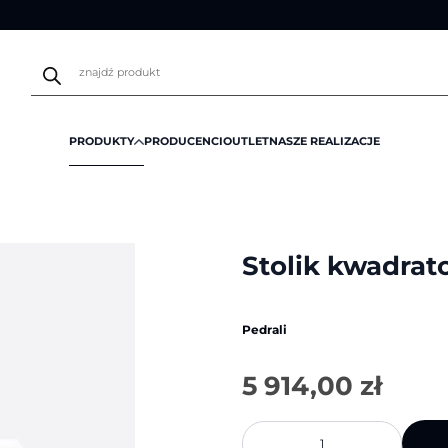
Wyszukiwarka
produktów
PRODUKTY
PRODUCENCI
OUTLET
NASZE REALIZACJE
ratowe
/
Stolik kwadratowy MORE TMO | Pedrali
Stolik kwadrat
Pedrali
5 914,00
zł
ilość
Stolik