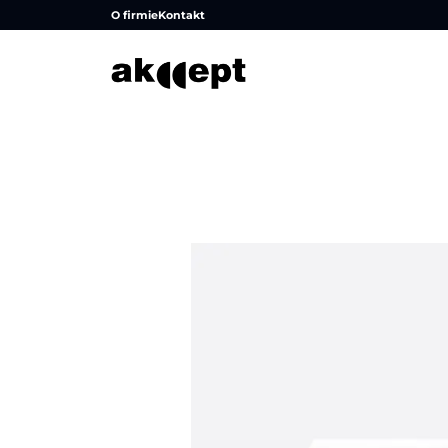
O firmie
Kontakt
Strona główna
/
Produkty
/
Stoliki i ławy
/
Stoliki kwad