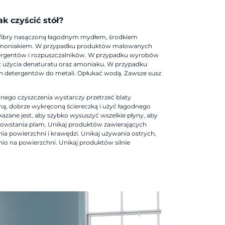
ak czyścić stół?
rofibry nasączoną łagodnym mydłem, środkiem
 amoniakiem. W przypadku produktów malowanych
ergentów i rozpuszczalników. W przypadku wyrobów
 użycia denaturatu oraz amoniaku. W przypadku
h detergentów do metali. Opłukać wodą. Zawsze susz
nnego czyszczenia wystarczy przetrzeć blaty
ą, dobrze wykręconą ściereczką i użyć łagodnego
azane jest, aby szybko wysuszyć wszelkie płyny, aby
 powstania plam. Unikaj produktów zawierających
nia powierzchni i krawędzi. Unikaj używania ostrych,
io na powierzchni. Unikaj produktów silnie