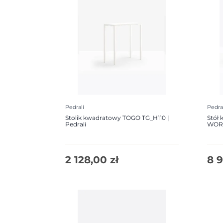
Pedrali
Pedra
Stolik kwadratowy TOGO TG_H110 |
Stół
Pedrali
WORK
2 128,00
zł
8 