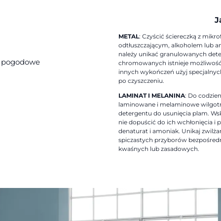
J
METAL
: Czyścić ściereczką z mik
odtłuszczającym, alkoholem lub
należy unikać granulowanych det
ki pogodowe
chromowanych istnieje możliwość
innych wykończeń użyj specjalnyc
po czyszczeniu.
LAMINAT I MELANINA
: Do codzie
laminowane i melaminowe wilgotn
detergentu do usunięcia plam. Wsk
nie dopuścić do ich wchłonięcia i
denaturat i amoniak. Unikaj zwilża
spiczastych przyborów bezpośredn
kwaśnych lub zasadowych.