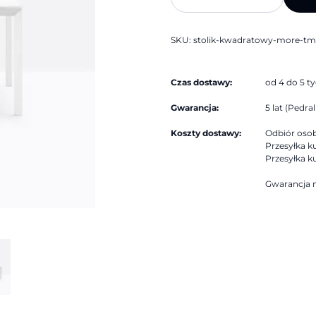
kwadratowy
MORE
TMO
|
SKU:
stolik-kwadratowy-more-tm
Pedrali
Czas dostawy:
od 4 do 5 t
Gwarancja:
5 lat (Pedrali
Koszty dostawy:
Odbiór osobi
Przesyłka ku
Przesyłka ku
Gwarancja n