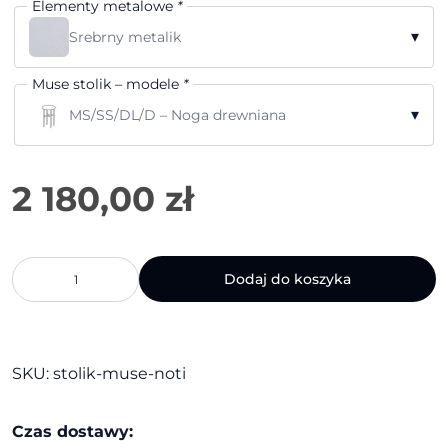
Elementy metalowe
*
▾
Srebrny metalik
Muse stolik – modele
*
▾
MS/SS/DL/D – Noga drewniana
ilość
Dodaj do koszyka
Stolik
Muse
|
Noti
SKU:
stolik-muse-noti
Czas dostawy: