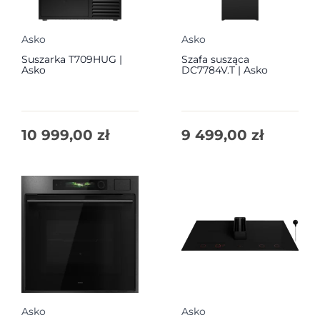
Asko
Asko
Suszarka T709HUG |
Szafa susząca
Asko
DC7784V.T | Asko
10 999,00
zł
9 499,00
zł
Asko
Asko