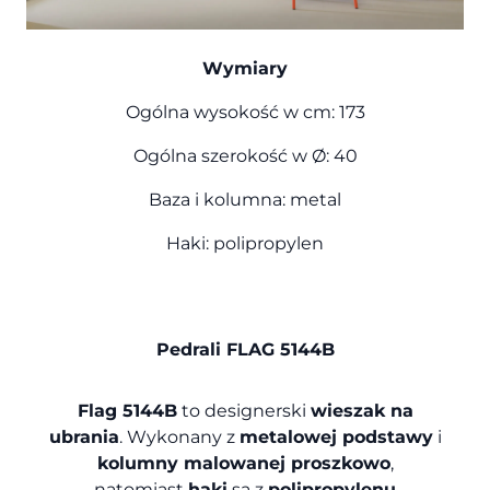
Wymiary
Ogólna wysokość w cm: 173
Ogólna szerokość w Ø: 40
Baza i kolumna: metal
Haki: polipropylen
Pedrali FLAG 5144B
Flag 5144B
to designerski
wieszak na
ubrania
. Wykonany z
metalowej podstawy
i
kolumny malowanej proszkowo
,
natomiast
haki
są z
polipropylenu