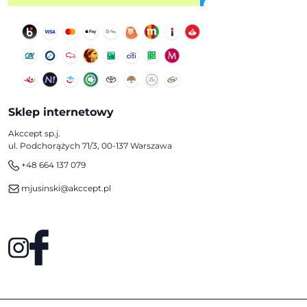
Sklep internetowy
Akccept sp.j.
ul. Podchorążych 71/3, 00-137 Warszawa
+48 664 137 079
mjusinski@akccept.pl