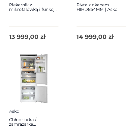
Piekarnik z
Płyta z okapem
mikrofalówką i funkcją
HIHD854MM | Asko
gotowania na parze
OCSM66BSH | Asko
13 999,00
zł
14 999,00
zł
Asko
Chłodziarka /
zamrażarka
RBC597SND1 | Asko