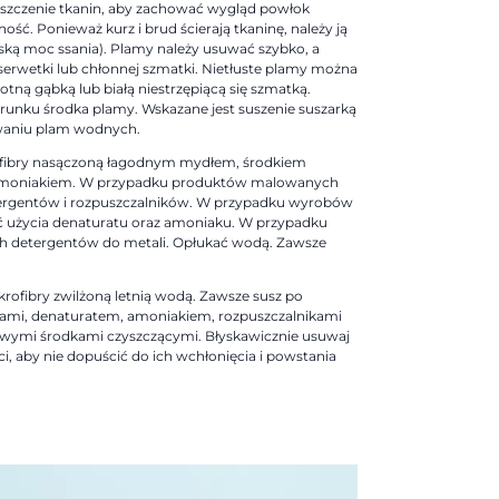
yszczenie tkanin, aby zachować wygląd powłok
ość. Ponieważ kurz i brud ścierają tkaninę, należy ją
iską moc ssania). Plamy należy usuwać szybko, a
serwetki lub chłonnej szmatki. Nietłuste plamy można
gotną gąbką lub białą niestrzępiącą się szmatką.
runku środka plamy. Wskazane jest suszenie suszarką
waniu plam wodnych.
krofibry nasączoną łagodnym mydłem, środkiem
 amoniakiem. W przypadku produktów malowanych
ergentów i rozpuszczalników. W przypadku wyrobów
 użycia denaturatu oraz amoniaku. W przypadku
ch detergentów do metali. Opłukać wodą. Zawsze
ikrofibry zwilżoną letnią wodą. Zawsze susz po
ntami, denaturatem, amoniakiem, rozpuszczalnikami
wymi środkami czyszczącymi. Błyskawicznie usuwaj
ci, aby nie dopuścić do ich wchłonięcia i powstania