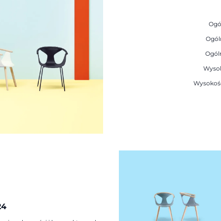
Ogó
Ogól
Ogól
Wysok
Wysokość
24