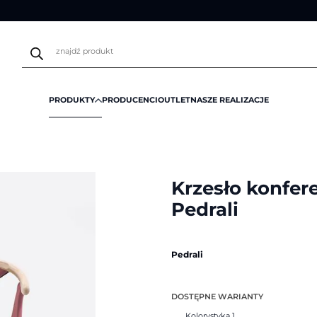
Wyszukiwarka
produktów
PRODUKTY
PRODUCENCI
OUTLET
NASZE REALIZACJE
yjne
/
Krzesło konferencyjne Fox 3724 | Pedrali
Krzesło konfer
Pedrali
Pedrali
DOSTĘPNE WARIANTY
Kolorystyka 1