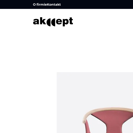
O firmie
Kontakt
Strona główna
/
Produkty
/
Krzesła
/
Krzesła konferenc