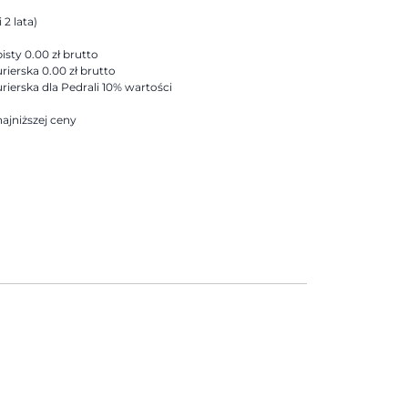
 2 lata)
sty 0.00 zł brutto
rierska 0.00 zł brutto
rierska dla Pedrali 10% wartości
ajniższej ceny