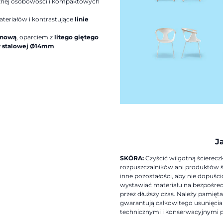
ycznej osobowości i kompaktowych
teriałów i kontrastujące
linie
anową
, oparciem z
litego giętego
y stalowej Ø14mm
.
J
SKÓRA:
Czyścić wilgotną ścierecz
rozpuszczalników ani produktów śc
inne pozostałości, aby nie dopuści
wystawiać materiału na bezpośredn
przez dłuższy czas. Należy pamiętać
gwarantują całkowitego usunięcia 
technicznymi i konserwacyjnymi p