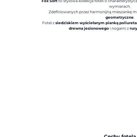
Fox Soft
to stylowa kolekcja foteli o charakteryst
wymiarach.
Zdefiniowanych przez harmonijną mieszankę ma
geometryczne
.
Fotel z
siedziskiem wyściełanym pianką poliuret
drewna jesionowego
i nogami z
rur
Cechy fotela