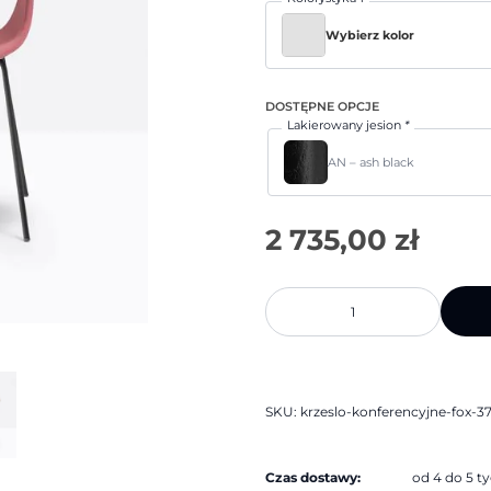
Wybierz kolor
DOSTĘPNE OPCJE
Lakierowany jesion
*
AN – ash black
ilość
Krzesło
konferencyjne
Fox
3724
|
Pedrali
SKU:
krzeslo-konferencyjne-fox-37
Czas dostawy:
od 4 do 5 t