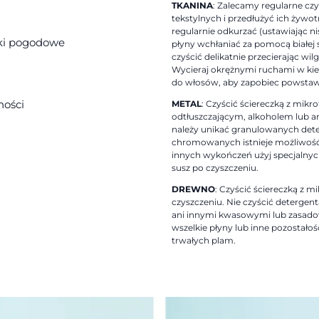
TKANINA
: Zalecamy regularne cz
tekstylnych i przedłużyć ich żywotn
regularnie odkurzać (ustawiając n
nki pogodowe
płyny wchłaniać za pomocą białej 
czyścić delikatnie przecierając wil
Wycieraj okrężnymi ruchami w kie
do włosów, aby zapobiec powsta
ności
METAL
: Czyścić ściereczką z mi
odtłuszczającym, alkoholem lub
należy unikać granulowanych det
chromowanych istnieje możliwość
innych wykończeń użyj specjalny
susz po czyszczeniu.
DREWNO
: Czyścić ściereczką z m
czyszczeniu. Nie czyścić deterge
ani innymi kwasowymi lub zasado
wszelkie płyny lub inne pozostałoś
trwałych plam.