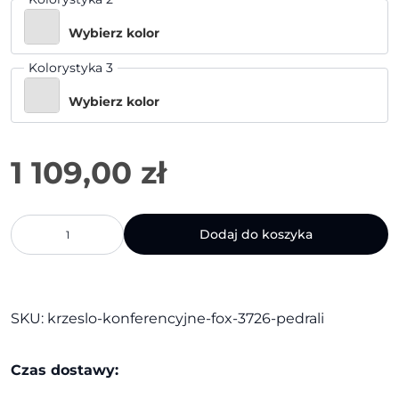
Wybierz kolor
Kolorystyka 3
Wybierz kolor
1 109,00
zł
ilość
Dodaj do koszyka
Krzesło
konferencyjne
Fox
3726
|
SKU:
krzeslo-konferencyjne-fox-3726-pedrali
Pedrali
Czas dostawy: