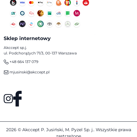
Sklep internetowy
Akccept sp.j.
ul. Podchorążych 71/3, 00-137 Warszawa
+48 664 137 079
mjusinski@akccept.pl
2026 © Akccept P. Jusiński, M. Pyzel Sp. j.. Wszystkie prawa
zastrzeżone