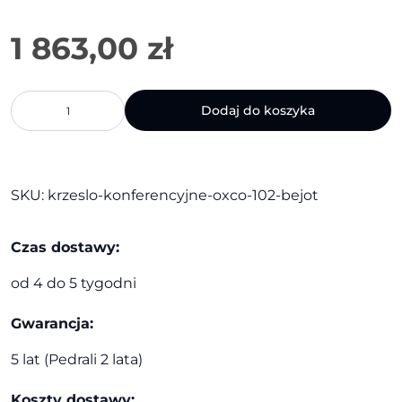
1 863,00
zł
ilość
Dodaj do koszyka
Krzesło
konferencyjne
ox:co
102
|
SKU:
krzeslo-konferencyjne-oxco-102-bejot
Bejot
Czas dostawy:
od 4 do 5 tygodni
Gwarancja:
5 lat (Pedrali 2 lata)
Koszty dostawy: