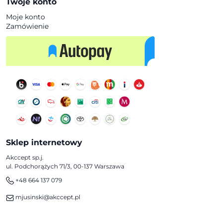
Twoje konto
Moje konto
Zamówienie
Sklep internetowy
Akccept sp.j.
ul. Podchorążych 71/3, 00-137 Warszawa
+48 664 137 079
mjusinski@akccept.pl